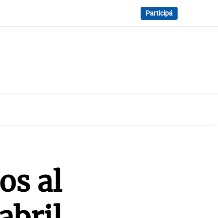
Participá
os al
abril