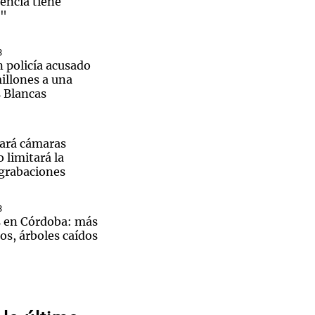
encia tiene
s"
3
 policía acusado
illones a una
Notas
 Blancas
tas
Notas
Venezuela de
 Groenlandia
Comprometidos
Madur
ará cámaras
 limitará la
 grabaciones
3
s en Córdoba: más
os, árboles caídos
La
esina
3
eve en Bariloche:
a
es, postergan