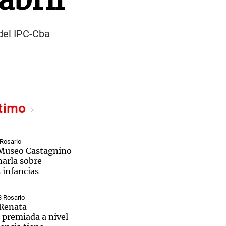
 del IPC-Cba
ltimo
 Rosario
l Museo Castagnino
harla sobre
s infancias
3 Rosario
 Renata
 premiada a nivel