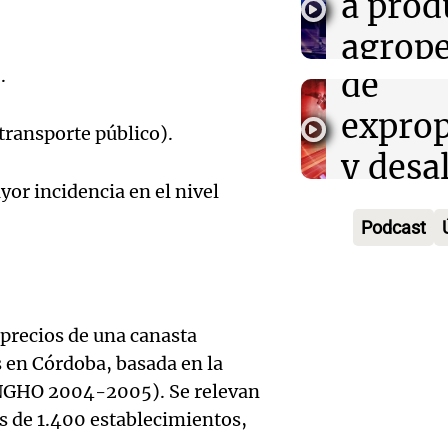
modifi
a prod
vierne
en el 
agrope
Audio.
Panorama F
.
de
para
Episodios
impuls
exprop
septi
transporte público).
regist
y desa
Panorama F
comed
Episodios
yor incidencia en el nivel
Audio.
sesión
meren
Podcast
Detuvi
legisla
comun
un pol
intens
para m
Audio.
acusad
Noticias
precios de una canasta
asiste
Episodios
Conice
robarl
 en Córdoba, basada en la
alimen
ENGHO 2004-2005). Se relevan
Museo
millon
Audio.
s de 1.400 establecimientos,
Panorama F
Casta
Episodios