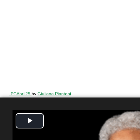
IPCAbril25
by
Giuliana Piantoni
Play
Video