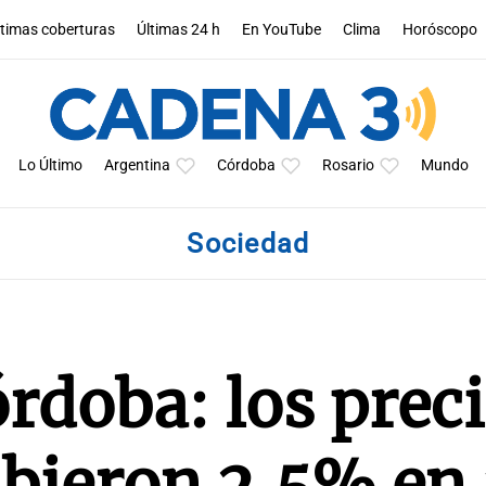
ltimas coberturas
Últimas 24 h
En YouTube
Clima
Horóscopo
Lo Último
Argentina
Córdoba
Rosario
Mundo
Sociedad
rdoba: los preci
bieron 2,5% en 