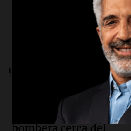
Temas
Índice de Precios al Consumidor
IPC Córdoba
inflac
aumento precios alimentos
varia
Lo más visto
Radioinforme 3
Terrible choque en
Córdoba: murió una
bombera cerca del