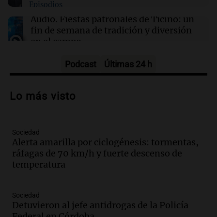
Episodios
01:37
Mundo
Trump señala a Canadá por incendios
Audio.
Fiestas patronales de Ticino: un
forestales, pero los científicos advierten sobre
fin de semana de tradición y diversión
el cambio climático
en el campo
Panorama Federal
Episodios
Podcast
Últimas 24 h
Audio.
Preparativos para la feria en La
Bulalle, Córdoba: actividades y horarios
Lo más visto
de apertura
Panorama Federal
Episodios
Sociedad
Audio.
Río Gallegos enfrenta secuelas de
Alerta amarilla por ciclogénesis: tormentas,
lluvias, senadores manifiestan
ráfagas de 70 km/h y fuerte descenso de
oposición a ley de tierras
temperatura
Panorama Federal
Episodios
Audio.
Mendoza celebra la apertura del
Sociedad
centro de esquí Penitentes Park tras
Detuvieron al jefe antidrogas de la Policía
siete años de cierre por falta de nieve
Federal en Córdoba