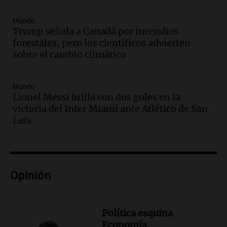
Audio.
Ahyre estuvo en el Estudio
Federal Sancor Seguros y adelantó su
Mundo
nuevo tema a Cadena 3 Rosario.
Trump señala a Canadá por incendios
forestales, pero los científicos advierten
Viva la Radio Rosario
sobre el cambio climático
Episodios
Audio.
Cierre del Paso Internacional
Cristo Redentor por acumulación de
Mundo
nieve se extiende a 22 días
Lionel Messi brilla con dos goles en la
Panorama Federal
victoria del Inter Miami ante Atlético de San
Episodios
Luis
Audio.
Estudiantes de Italia realizan
prácticas docentes en Córdoba para
enriquecer su formación educativa
Panorama Federal
Opinión
Episodios
Audio.
La Universidad de Milán y su
colaboración con la municipalidad para
Política esquina
la educación y parques
Economía.
Panorama Federal