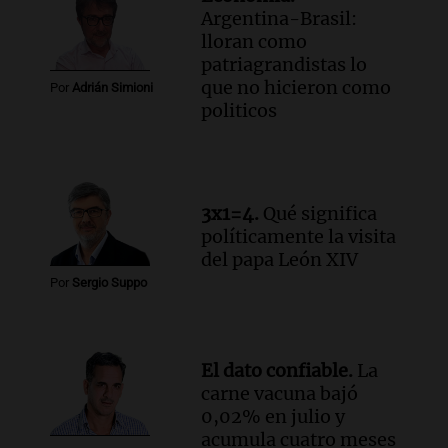
Argentina-Brasil:
Episodios
lloran como
Audio.
El papamóvil de Juan Pablo II
patriagrandistas lo
revive con la visita de León XIV y una
que no hicieron como
Por
Adrián Simioni
historia nacida en Córdoba
politicos
Viva la Radio
Episodios
Audio.
Monseñor Fenoy celebra la visita
de León XIV a Argentina y reflexiona
sobre su impacto espiritual
3x1=4.
Qué significa
políticamente la visita
Panorama Federal
del papa León XIV
Episodios
Por
Sergio Suppo
Audio.
El ministro de Economía de Santa
Fe relativiza el impacto del fallo sobre
jubilaciones en la provincia
Panorama Federal
El dato confiable.
La
Episodios
carne vacuna bajó
0,02% en julio y
acumula cuatro meses