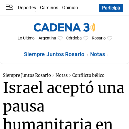
Deportes
Caminos
Opinión
Participá
Programas
Últimas coberturas
Últimas 24 h
En YouTube
Clima
Horóscopo
Lo Último
Argentina
Córdoba
Rosario
Siempre Juntos Rosario
Notas
Siempre Juntos Rosario
Notas
Conflicto bélico
Israel aceptó una
pausa
humanitaria en