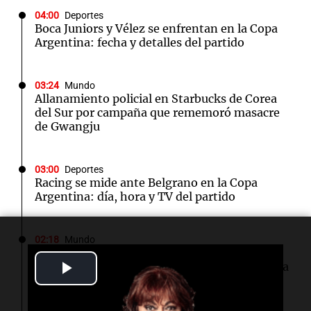
04:00
Deportes
Boca Juniors y Vélez se enfrentan en la Copa
Argentina: fecha y detalles del partido
03:24
Mundo
Allanamiento policial en Starbucks de Corea
del Sur por campaña que rememoró masacre
de Gwangju
03:00
Deportes
Racing se mide ante Belgrano en la Copa
Argentina: día, hora y TV del partido
02:18
Mundo
Francia pone fin a las llamadas de
Play
telemarketing no solicitadas desde la próxima
semana
Video