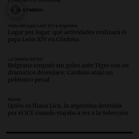
Panorama Federal
Por
Juan Federico
Episodios
Audio.
Madres en Rosario piden por la
Visita del papa León XIV a Argentina
Lugar por lugar: qué actividades realizará el
ley Joaquín.
papa León XIV en Córdoba
Viva la Radio Rosario
Episodios
Audio.
Juan Pedro Colombo, rematador
La Cadena del Gol
Belgrano empató sin goles ante Tigre con un
de hacienda: “Las tecnologías no
dramático desenlace: Cardozo atajó un
reemplazan el contacto con la gente”
polémico penal
La Argentina, hoy
Episodios
Audio.
Un trabajador herido tras caer a
Mundo
Quién es Iliana Lick, la argentina detenida
un pozo de 17 metros en Nueva Córdoba
por el ICE cuando viajaba a ver a la Selección
Panorama Federal
Episodios
Audio.
Lanzamiento del Tigo 7 CSH: el