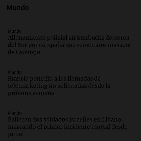
nuevo híbrido enchufable de Chery llega
Mundo
al mercado argentino
Panorama Federal
Episodios
Mundo
Audio.
Perito Moreno recibe la Copa
Allanamiento policial en Starbucks de Corea
Mundial de Natación de Invierno con
del Sur por campaña que rememoró masacre
récords y atletas de 20 países
de Gwangju
Amamos Argentina
Episodios
Audio.
Conductor imputado por
Mundo
accidente fatal en San Luis dejó tres
Francia pone fin a las llamadas de
jóvenes muertos y un herido grave
telemarketing no solicitadas desde la
Panorama Federal
próxima semana
Episodios
Audio.
Historiador de la UBA celebró la
Mundo
marcha atrás en la Ley de Tierras:
Fallecen dos soldados israelíes en Líbano,
“Frenamos un saqueo de recursos”
marcando el primer incidente mortal desde
Amamos Argentina
junio
Episodios