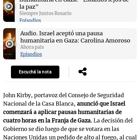
la paz"
Siempre Juntos Rosario
Episodios
Notas
Audio.
Israel aceptó una pausa
s
Notas
humanitaria en Gaza: Carolina Amoroso
La Sole en
Ahora país
ial
Mundial 2026
Cadena 3
Episodios
Escuchá la nota
John Kirby, portavoz del Consejo de Seguridad
Nacional de la Casa Blanca,
anunció que Israel
comenzará a aplicar pausas humanitarias de
cuatro horas en la Franja de Gaza.
La decisión del
Gobierno se dio luego de que se votara en las
Naciones Unidas un pedido de alto al fuego, al cual