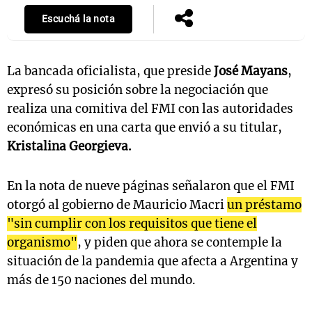
Escuchá la nota
Notas
La bancada oficialista, que preside
José Mayans
,
s
Notas
expresó su posición sobre la negociación que
La Sole en
ial
Mundial 2026
Cadena 3
realiza una comitiva del FMI con las autoridades
económicas en una carta que envió a su titular,
Kristalina Georgieva.
En la nota de nueve páginas señalaron que el FMI
otorgó al gobierno de Mauricio Macri
un préstamo
"sin cumplir con los requisitos que tiene el
organismo"
, y piden que ahora se contemple la
situación de la pandemia que afecta a Argentina y
más de 150 naciones del mundo.