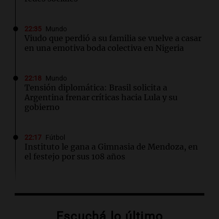
22:35
Mundo
Viudo que perdió a su familia se vuelve a casar
en una emotiva boda colectiva en Nigeria
22:18
Mundo
Tensión diplomática: Brasil solicita a
Argentina frenar críticas hacia Lula y su
gobierno
22:17
Fútbol
Instituto le gana a Gimnasia de Mendoza, en
el festejo por sus 108 años
22:15
Sociedad
Quiniela turista: conocé los números
ganadores de hoy sábado 8 de agosto.
Escuchá lo último