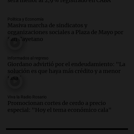
será menor al 2,9% registrado en CABA
Audio.
Joan Gaspart: "Sin Jorge, no sé si
Messi hubiera llegado adonde llegó"
Política y Economía
Una mañana para todos
Masiva marcha de sindicatos y
Episodios
organizaciones sociales a Plaza de Mayo por
San Cayetano
Audio.
El orgullo y el sueño argentino de
Jorge Messi en una entrevista con Rony
Vargas en 2007
Informados al regreso
Una mañana para todos
Giordano advirtió por el endeudamiento: "La
Episodios
solución es que haya más crédito y a menor
Audio.
El abuelo de Agostina Vega, tras
tasa"
las nuevas detenciones: "En esa casa
todos tenían algo que ver"
Viva la Radio Rosario
Una mañana para todos
Promocionan cortes de cerdo a precio
Episodios
especial: "Hoy el tema económico cala"
Audio.
Una nutricionista derribó el mito
del desayuno ideal: qué alimentos
conviene priorizar
Una mañana para todos