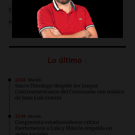
FMI
senadores
bloque
Frente de Todos
negociación
deuda
condicionar
Lo último
22:42
Mundo
Santo Domingo despide los Juegos
Centroamericanos del Centenario con música
de Juan Luis Guerra
22:39
Mundo
Congresista estadounidense critica
fuertemente a Lula y Milei lo respalda en
redes sociales