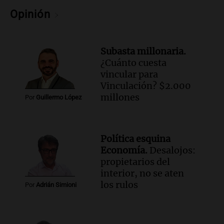
Episodios
Opinión
Audio.
Murió Jorge Messi
Una mañana para todos
Subasta millonaria.
Episodios
¿Cuánto cuesta
vincular para
Audio.
Mateo, a los 25 años, lucha
Vinculación? $2.000
contra el tiempo: necesita un trasplante
millones
Por
Guillermo López
para poder seguir viviend
Una mañana para todos
Episodios
Política esquina
Audio.
Estiman que la inflación nacional
Economía.
Desalojos:
de julio será menor al 2,9% registrado
propietarios del
en CABA
interior, no se aten
Una mañana para todos
los rulos
Por
Adrián Simioni
Episodios
Audio.
Altas Cumbres: rescataron a una
cabra que llevaba ocho días atrapada en