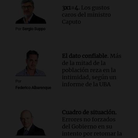
un precipicio
3x1=4.
Los gustos
Una mañana para todos
caros del ministro
Episodios
Caputo
Audio.
Chile planteó mejorar la
Por
Sergio Suppo
conectividad fronteriza, aérea y digital
con Jujuy
Panorama Federal
Episodios
El dato confiable.
Más
de la mitad de la
población reza en la
intimidad, según un
Por
informe de la UBA
Federico Albarenque
Cuadro de situación.
Errores no forzados
del Gobierno en su
intento por retomar la