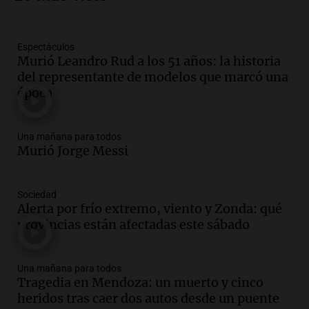
vehículos desde un puente
Panorama Federal
Episodios
Espectáculos
Audio.
Tragedia en Mendoza: un muerto
Murió Leandro Rud a los 51 años: la historia
y cinco heridos tras caer dos autos desde
del representante de modelos que marcó una
un puente
época
Una mañana para todos
Episodios
Audio.
Messi llegará esta noche a
Una mañana para todos
Rosario para acompañar a su familia
Murió Jorge Messi
tras la muerte de su papá
Una mañana para todos
Sociedad
Episodios
Alerta por frío extremo, viento y Zonda: qué
Audio.
Ley de Propiedad Privada: el revés
provincias están afectadas este sábado
en el Congreso expuso una debilidad
comunicacional del Gobierno
Una mañana para todos
Una mañana para todos
Episodios
Tragedia en Mendoza: un muerto y cinco
heridos tras caer dos autos desde un puente
Audio.
Casabindo se prepara para una