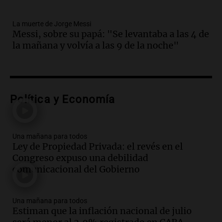
celebración única: 30.000 turistas y el
tradicional Toreo de la Vincha
La muerte de Jorge Messi
Una mañana para todos
Messi, sobre su papá: "Se levantaba a las 4 de
Episodios
la mañana y volvía a las 9 de la noche"
Audio.
Borges, abogada de Pourrain:
"Tres hombres se lo llevaron para
hacerle preguntas y nunca regresó"
Una mañana para todos
Episodios
Política y Economía
Audio.
Voluntarios limpiaron 9.000
metros del río Suquía y retiraron hasta
800 kilos de basura por jornada
Una mañana para todos
Ley de Propiedad Privada: el revés en el
Una mañana para todos
Congreso expuso una debilidad
Episodios
comunicacional del Gobierno
Audio.
La historia de la servilleta que
firmó Jorge Messi para el primer
contrato de Leo con Barcelona
Una mañana para todos
Una mañana para todos
Estiman que la inflación nacional de julio
Episodios