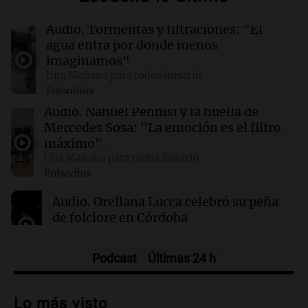
22:10
Deportes Rosario
Audio.
Tormentas y filtraciones: "El
Newell's visita este domingo a Defensa y
agua entra por donde menos
Justicia para volver al triunfo
imaginamos"
Una Mañana para todos Rosario
Episodios
22:03
Tecnología
El nuevo centro de datos de Amazon en Texas
Audio.
Nahuel Pennisi y la huella de
podría ser el mayor contaminador climático
Mercedes Sosa: "La emoción es el filtro
de EE.UU.
máximo".
Una Mañana para todos Rosario
Episodios
21:32
Ciencia
Científicos descubren diminutos remolinos de
Audio.
Orellana Lucca celebró su peña
plasma en la superficie del Sol
de folclore en Córdoba
Tarde y Media
Episodios
Podcast
Últimas 24 h
Audio.
Trágico accidente en Mendoza:
un muerto y varios heridos tras caída de
Lo más visto