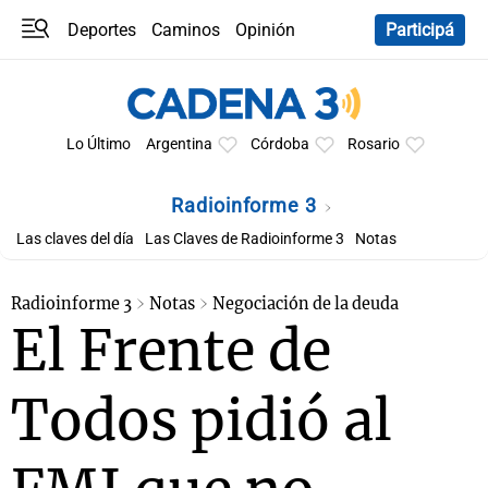
Deportes
Caminos
Opinión
Participá
Programas
Últimas coberturas
Últimas 24 h
En YouTube
Clima
Horóscopo
Lo Último
Argentina
Córdoba
Rosario
Radioinforme 3
Las claves del día
Las Claves de Radioinforme 3
Notas
Radioinforme 3
Notas
Negociación de la deuda
El Frente de
Todos pidió al