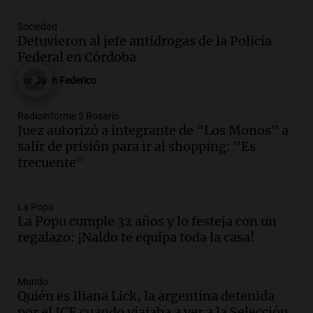
Audio.
Juan Pedro Colombo, rematador
Sociedad
de hacienda: “Las tecnologías no
Detuvieron al jefe antidrogas de la Policía
reemplazan el contacto con la gente”
Federal en Córdoba
La Argentina, hoy
Por
Juan Federico
Episodios
Audio.
Un trabajador herido tras caer a
Radioinforme 3 Rosario
Juez autorizó a integrante de "Los Monos" a
un pozo de 17 metros en Nueva Córdoba
salir de prisión para ir al shopping: "Es
Panorama Federal
frecuente"
Episodios
Audio.
Lanzamiento del Tigo 7 CSH: el
nuevo híbrido enchufable de Chery llega
La Popu
La Popu cumple 32 años y lo festeja con un
al mercado argentino
regalazo: ¡Naldo te equipa toda la casa!
Panorama Federal
Episodios
Audio.
Perito Moreno recibe la Copa
Mundo
Mundial de Natación de Invierno con
Quién es Iliana Lick, la argentina detenida
récords y atletas de 20 países
por el ICE cuando viajaba a ver a la Selección