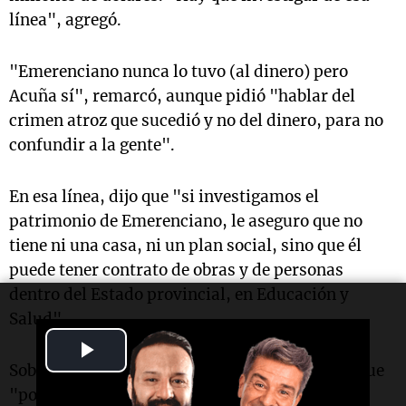
línea", agregó.
"Emerenciano nunca lo tuvo (al dinero) pero
Acuña sí", remarcó, aunque pidió "hablar del
crimen atroz que sucedió y no del dinero, para no
confundir a la gente".
En esa línea, dijo que "si investigamos el
patrimonio de Emerenciano, le aseguro que no
tiene ni una casa, ni un plan social, sino que él
puede tener contrato de obras y de personas
dentro del Estado provincial, en Educación y
Salud".
Play
Sobre su separación de Emerenciano, dijo que fue
Video
"porque Marcela no es de nuestra clase social y