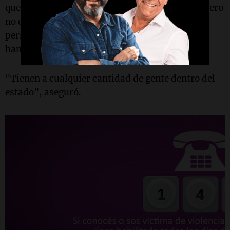
quería dirigirnos y nosotros lo seguíamos a él pero
no estábamos de acuerdo con que venga otra
persona que no sepa lo que es la pobreza y el
hambre a dirigirnos".
"Tienen a cualquier cantidad de gente dentro del
estado", aseguró.