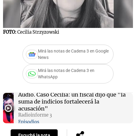
Notas
FOTO:
Cecilia Strzyzowski
s
Notas
La Sole en
ial
Mundial 2026
Cadena 3
Mirá las notas de Cadena 3 en Google
News
Mirá las notas de Cadena 3 en
WhatsApp
Audio.
Caso Cecilia: un fiscal dijo que "la
suma de indicios fortalecerá la
acusación"
Radioinforme 3
Episodios
Escuchá la nota