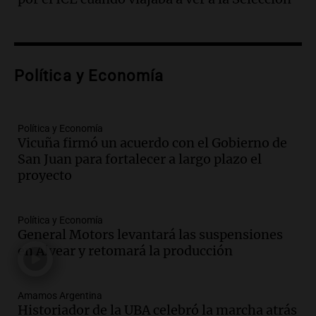
Amamos Argentina
Episodios
Audio.
Conductor imputado por
accidente fatal en San Luis dejó tres
Política y Economía
jóvenes muertos y un herido grave
Panorama Federal
Episodios
Política y Economía
Audio.
Historiador de la UBA celebró la
Vicuña firmó un acuerdo con el Gobierno de
marcha atrás en la Ley de Tierras:
San Juan para fortalecer a largo plazo el
“Frenamos un saqueo de recursos”
proyecto
Amamos Argentina
Episodios
Audio.
Ahyre estuvo en el Estudio
Política y Economía
Federal Sancor Seguros y adelantó su
General Motors levantará las suspensiones
nuevo tema a Cadena 3 Rosario.
en Alvear y retomará la producción
Viva la Radio Rosario
Episodios
Amamos Argentina
Audio.
Cierre del Paso Internacional
Historiador de la UBA celebró la marcha atrás