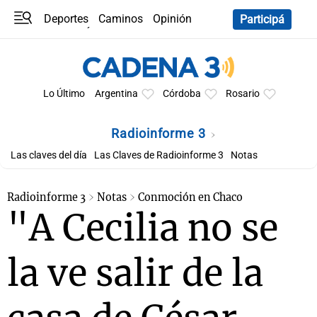
Deportes
Caminos
Opinión
Participá
Programas
Últimas coberturas
Últimas 24 h
En YouTube
Clima
Horóscopo
Lo Último
Argentina
Córdoba
Rosario
Radioinforme 3
Las claves del día
Las Claves de Radioinforme 3
Notas
Radioinforme 3
Notas
Conmoción en Chaco
"A Cecilia no se
la ve salir de la