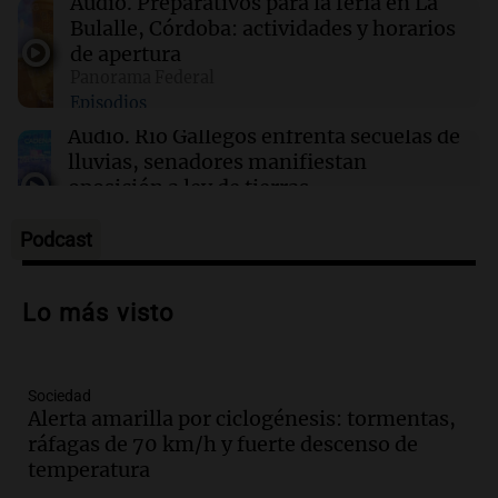
Audio.
Preparativos para la feria en La
proyecto
Bulalle, Córdoba: actividades y horarios
de apertura
Panorama Federal
21:29
Ciencia
Episodios
Descubren un enorme sistema de magma
oculto bajo la Toscana que podría transformar
Audio.
Río Gallegos enfrenta secuelas de
la energía geotérmica
lluvias, senadores manifiestan
oposición a ley de tierras
Panorama Federal
Episodios
Podcast
Audio.
Mendoza celebra la apertura del
centro de esquí Penitentes Park tras
Lo más visto
siete años de cierre por falta de nieve
Panorama Federal
Episodios
Sociedad
Audio.
Madres en Rosario piden por la
Alerta amarilla por ciclogénesis: tormentas,
ley Joaquín.
ráfagas de 70 km/h y fuerte descenso de
Viva la Radio Rosario
temperatura
Episodios