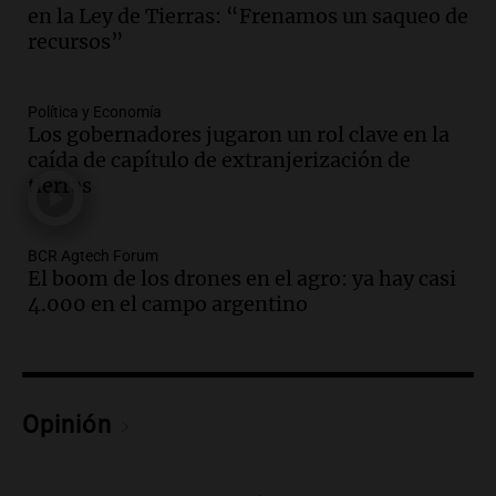
Cristo Redentor por acumulación de
en la Ley de Tierras: “Frenamos un saqueo de
nieve se extiende a 22 días
recursos”
Panorama Federal
Episodios
Audio.
Estudiantes de Italia realizan
Política y Economía
prácticas docentes en Córdoba para
Los gobernadores jugaron un rol clave en la
enriquecer su formación educativa
caída de capítulo de extranjerización de
tierras
Panorama Federal
Episodios
Audio.
La Universidad de Milán y su
BCR Agtech Forum
colaboración con la municipalidad para
El boom de los drones en el agro: ya hay casi
la educación y parques
4.000 en el campo argentino
Panorama Federal
Episodios
Audio.
El papamóvil de Juan Pablo II
revive con la visita de León XIV y una
Opinión
historia nacida en Córdoba
Viva la Radio
Episodios