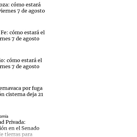
oza: cómo estará
viernes 7 de agosto
Fe: cómo estará el
Notas
rnes 7 de agosto
tas
Notas
Venezuela de
 Groenlandia
Comprometidos
Madur
o: cómo estará el
rnes 7 de agosto
ernavaca por fuga
n cisterna deja 21
nomía
ad Privada:
ión en el Senado
de tierras para