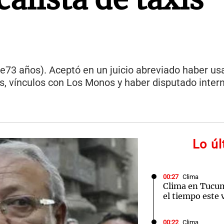
ene73 años). Aceptó en un juicio abreviado haber u
, vínculos con Los Monos y haber disputado interna
Lo ú
00:27
Clima
Clima en Tucu
el tiempo este 
00:22
Clima