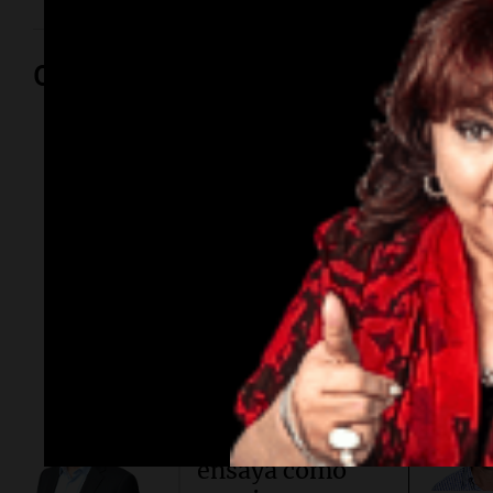
Opinión
Por
Adriá
Por
Sergi
Conflicto en
Asia.
Taiwán
ensaya cómo