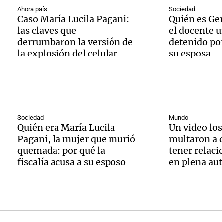
hombr
Episodios
reprod
Ahora país
Sociedad
Caso María Lucila Pagani:
Quién es Ge
simula
Audio.
las claves que
el docente u
entre 
derrumbaron la versión de
detenido por
de rec
contra
por p
la explosión del celular
su esposa
en San
Gonzá
de fert
Panorama F
Audio.
avanz
la ost
Episodios
teatro
testim
de mil
Sociedad
Mundo
Quién era María Lucila
Un video los
la bie
clave 
Amamos Arg
Pagani, la mujer que murió
multaron a d
Episodios
Audio.
la tem
quemada: por qué la
tener relaci
accide
fiscalía acusa a su esposo
en plena aut
Marott
Rock R
Villa 
cordob
bandas
Panorama F
Audio.
Episodios
Recole
todos 