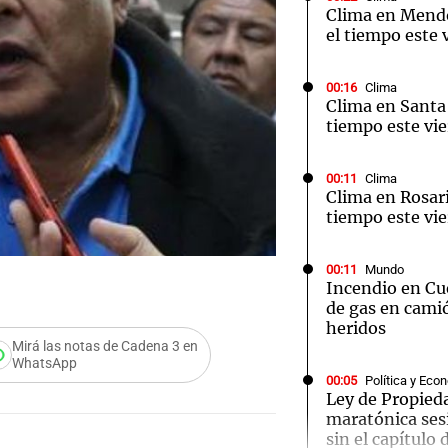
Clima en Mend
el tiempo este 
00:16
Clima
Clima en Santa 
tiempo este vie
Notas
Notas
No
e en Cadena 3
El huracán de Arequito
Cadena 3 en
00:11
Clima
Clima en Rosari
tiempo este vie
00:11
Mundo
Incendio en Cu
de gas en camió
heridos
Mirá las notas de Cadena 3 en
WhatsApp
00:05
Política y Eco
Ley de Propied
maratónica ses
sin el capítulo 