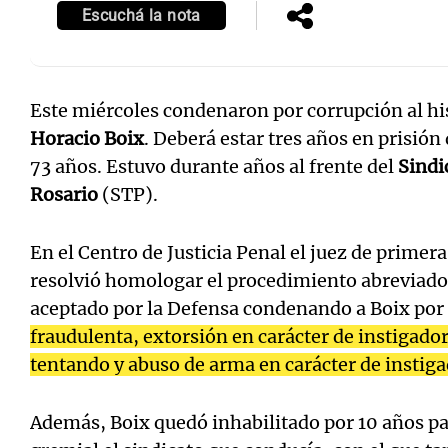
Escuchá la nota
Este miércoles condenaron por corrupción al his
Horacio Boix
. Deberá estar tres años en prisión
73 años. Estuvo durante años al frente del
Sindi
Rosario
(STP).
En el Centro de Justicia Penal el juez de primera
resolvió homologar el procedimiento abreviado 
aceptado por la Defensa condenando a Boix por
fraudulenta, extorsión en carácter de instigado
tentando y abuso de arma en carácter de instiga
Además, Boix quedó inhabilitado por 10 años pa