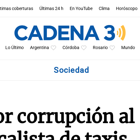
ltimas coberturas
Últimas 24 h
En YouTube
Clima
Horóscopo
Lo Último
Argentina
Córdoba
Rosario
Mundo
Sociedad
r corrupción al
calista de taxis