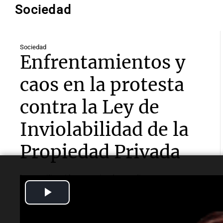
Sociedad
Sociedad
Enfrentamientos y
caos en la protesta
contra la Ley de
Inviolabilidad de la
Propiedad Privada
La movilización, organizada por diversas
organizaciones, culminó en enfrentamientos con
Play
fuerzas de seguridad y varios detenidos, mientras el
debate sobre la ley continúa en el Senado.
Video