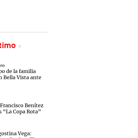
ltimo
ió fondos para arreglar los bombos,
rio
po de la familia
n Bella Vista ante
 Francisco Benítez
s “La Copa Rota”
gostina Vega: