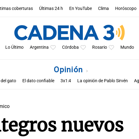
ltimas coberturas
Últimas 24 h
En YouTube
Clima
Horóscopo
Lo Último
Argentina
Córdoba
Rosario
Mundo
Opinión
 del gato
El dato confiable
3x1:4
La opinión de Pablo Sirvén
Ag
s de Zucho
Notas
La opinión de Rodolfo Barili
Política esquina 
mico
ntegros nuevos