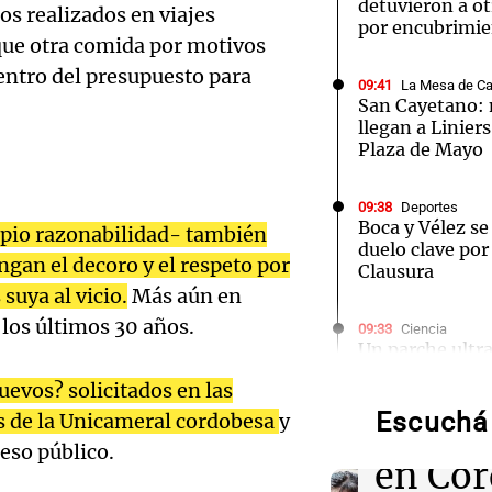
detuvieron a ot
los realizados en viajes
por encubrimi
 que otra comida por motivos
dentro del presupuesto para
09:41
La Mesa de C
San Cayetano: m
llegan a Linier
Notas
Notas
No
Plaza de Mayo
e en Cadena 3
El huracán de Arequito
Cadena 3 en
09:38
Deportes
Boca y Vélez se
ipio razonabilidad- también
duelo clave por
gan el decoro y el respeto por
Clausura
suya al vicio.
Más aún en
los últimos 30 años.
Audio.
09:33
Ciencia
Un parche ultr
el sueño REM 
Femici
evos? solicitados en las
ni cirugías
Escuchá 
s de la Unicameral cordobesa
y
Agosti
eso público.
09:31
Ciencia
Audio.
en Cór
El núcleo fundi