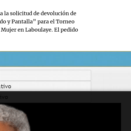
víctim
Rioja 
agosto
fatale
la solicitud de devolución de
pago 
Panorama F
do y Pantalla” para el Torneo
accide
Episodios
chacho
a Mujer en Laboulaye. El pedido
tránsi
emple
Mendo
Audio.
públic
Audi
Panorama F
emple
partir 
Episodios
Herr
públic
octubr
Actualid
Córdo
Episodio
Noticias
Audio.
Episodios
más de
colom
que lo
acusad
Audio.
privad
venta 