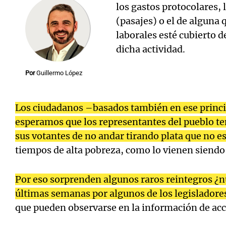
los gastos protocolares, 
(pasajes) o el de alguna
laborales esté cubierto 
dicha actividad.
Notas
Notas
Por
Guillermo López
Editorial
Mundial 2026
La Sol
Los ciudadanos –basados también en ese princ
esperamos que los representantes del pueblo ten
sus votantes de no andar tirando plata que no es 
tiempos de alta pobreza, como lo vienen siendo 
Por eso sorprenden algunos raros reintegros ¿nu
últimas semanas por algunos de los legisladore
que pueden observarse en la información de acc