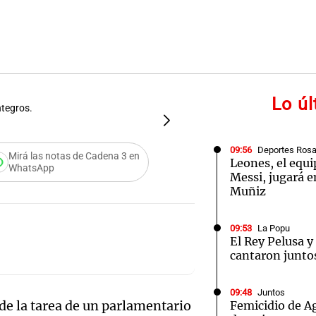
Lo ú
ntegros.
FOTO:
La murga que recib
09:56
Deportes Rosa
Mirá las notas de Cadena 3 en
Leones, el equi
WhatsApp
Messi, jugará e
Muñiz
09:53
La Popu
El Rey Pelusa y
cantaron junto
09:48
Juntos
de la tarea de un parlamentario
Femicidio de A