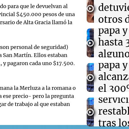
cambió de direc
Aumen
detuvi
ido para que le devuelvan al
científicos bus
ovincial $450.000 pesos de una
precio
otros 
ario de Alta Gracia llamó la
09:27
Deportes
Rosario Central
Audio.
papa y
inquil
ante Aldosivi e
Arroyito
Aumen
hasta
encub
si son personal de seguridad)
precio
alguno
Juntos
09:26
Mundo
a San Martín. Ellos estaban
Perú y México 
Episodios
Audio.
papa y
il, y pagaron cada uno $17.500.
advier
relaciones dipl
de exministra 
luz en
alcanz
Cofrut
Córdo
el 300
Panorama F
mana la Merluza a la romana o
Episodios
 a ese precio- pero la pregunta
Audio.
servici
merca
ar de trabajo al que estaban
enfren
restab
Cofrut
estrag
tras lo
Panorama F
Episodios