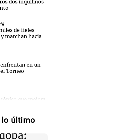
ros dos inquilinos
ento
afé
iles de fieles
s y marchan hacia
Notas
tas
Notas
Venezuela de
 Groenlandia
Comprometidos
Madur
 enfrentan en un
 el Torneo
asónico que mejora
sin medicamentos
dio de
lo último
na Vega
doba:
do de la Tierra