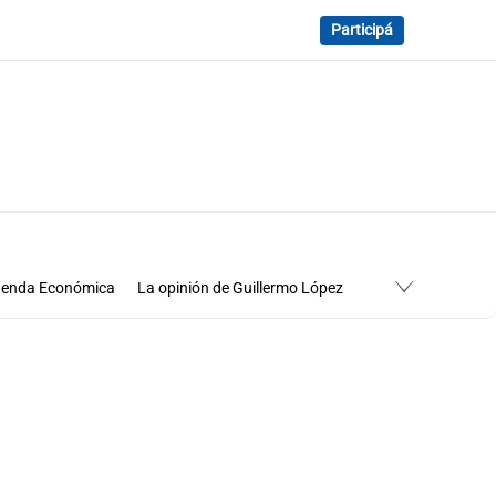
Participá
enda Económica
La opinión de Guillermo López
Economía
Cuadro de situación