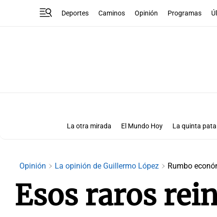
Deportes
Caminos
Opinión
Programas
Ú
La otra mirada
El Mundo Hoy
La quinta pata
Más que números
Las Clave
Opinión
La opinión de Guillermo López
Rumbo econó
Esos raros rei