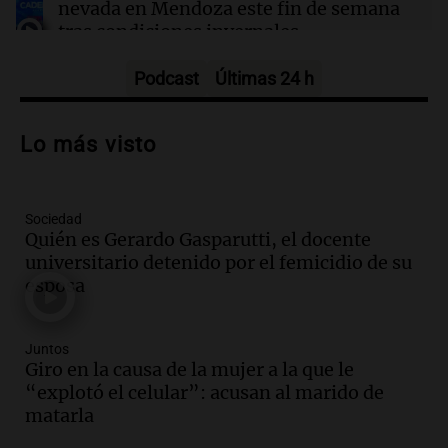
nevada en Mendoza este fin de semana
tras condiciones invernales
Panorama Federal
Episodios
Podcast
Últimas 24 h
Audio.
Padres presentes, pero
distraídos: ¿Qué pasa con un niño
Lo más visto
cuando el padre mira mucho el teléfono?
Educar entre todos
Episodios
Sociedad
Audio.
Presentan el innovador Parque
Quién es Gerardo Gasparutti, el docente
Tecnológico en Villa María con dos
universitario detenido por el femicidio de su
edificios icónicos
esposa
Panorama Federal
Episodios
Audio.
Polémica en el fútbol argentino:
Juntos
árbitros bajo la lupa tras fallos
Giro en la causa de la mujer a la que le
controvertidos
“explotó el celular”: acusan al marido de
Panorama Federal
matarla
Episodios