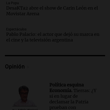
Marocco
La Popu
Panorama Federal
DesaKTa2 abre el show de Carin León en el
Episodios
Movistar Arena
Audio.
Ordenan el reintegro de dos
niños a Córdoba tras disputa de
Espectáculos
custodia en Salta
Pablo Palacio: el actor que dejó su marca en
Panorama Federal
el cine y la televisión argentina
Episodios
Audio.
Inviolabilidad de la propiedad
privada: el ruido que tapa cosas
importantes
Opinión
Editorial
Episodios
Audio.
Lanzaron una campaña para que
niños con cáncer reciban regalos por el
Política esquina
día del niño.
Economía.
Tierras: ¿Y
La Argentina Posible
si en lugar de
Episodios
declamar la Patria
prueban con
Audio.
Ganó una beca en la secundaria,