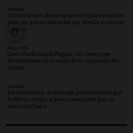
Audio.
El kirchnerismo no logra apoyo
Sociedad
para modificar proyecto de propiedad
Continúa una alerta meteorológica en medio
privada en el Senado Nacional
país: las zonas afectadas por lluvias y vientos
Panorama Federal
fuertes
Episodios
Audio.
Estados Unidos advierte sobre
contrato entre cooperativa argentina y
Ahora país
Caso María Lucila Pagani: las claves que
Huawei en Neuquén
derrumbaron la versión de la explosión del
Panorama Federal
celular
Episodios
Audio.
El vicegobernador de Salta resalta
la presencia de 70.000 bolivianos en la
Sociedad
provincia y su integración
Estremecedor: el mensaje premonitorio que
Panorama Federal
le dio un amigo al joven asesinado por su
Episodios
novia en Chaco
Audio.
La amiga del Papa León XIV
recordó su paso por Perú: "Nos decía
siempre: ''Difundan el milagro''"
Viva la Radio