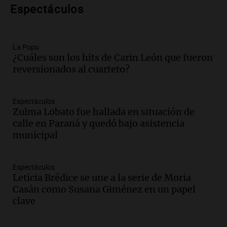
Espectáculos
Episodios
Audio.
Santa Fe, segunda provincia con
más femicidios del país, según informe
de Casa del Encuentro
La Popu
¿Cuáles son los hits de Carin León que fueron
Panorama Federal
reversionados al cuarteto?
Episodios
Audio.
Santa Fe reactivará 1.500
viviendas paralizadas tras el cierre de
Espectáculos
Procrear en la provincia
Zulma Lobato fue hallada en situación de
Panorama Federal
calle en Paraná y quedó bajo asistencia
Episodios
municipal
Audio.
Debate en el Senado por la ley de
propiedad privada genera preocupación
Espectáculos
y críticas entre senadores
Leticia Brédice se une a la serie de Moria
Panorama Federal
Casán como Susana Giménez en un papel
Episodios
clave
Audio.
La comunidad boliviana en Salta:
un pilar cultural y social según Antonio