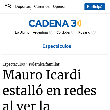
Deportes
Caminos
Opinión
Participá
Programas
Últimas coberturas
Últimas 24 h
En YouTube
Clima
Horóscopo
Lo Último
Argentina
Córdoba
Rosario
Espectáculos
Espectáculos
Polémica familiar
Mauro Icardi
estalló en redes
al ver la