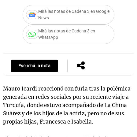
Mirá las notas de Cadena 3 en Google
News
Notas
Mirá las notas de Cadena 3 en
s
Notas
WhatsApp
La Sole en
ial
Mundial 2026
Cadena 3
Escuchá la nota
Mauro Icardi reaccionó con furia tras la polémica
generada en redes sociales por su reciente viaje a
Turquía, donde estuvo acompañado de La China
Suárez y de los hijos de la actriz, pero no de sus
propias hijas, Francesca e Isabella.