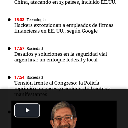
China, atacando en 13 países, incluido EE.UU.
18:03
Tecnología
Hackers extorsionan a empleados de firmas
financieras en EE. UU., según Google
17:57
Sociedad
Desafíos y soluciones en la seguridad vial
argentina: un enfoque federal y local
17:54
Sociedad
Tensión frente al Congreso: la Policía
reprimió con gases y camiones hidrantes a
manifestantes
Play
17:52
Consejos
Tendencias en decoración: lo vintage vuelve
Video
con fuerza en 2026