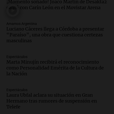
¡Momento soñado! Joaco Martín de Desakta2
Audio.
Mateo, a los 25 años, lucha
cantó con Carín León en el Movistar Arena
contra el tiempo: necesita un trasplante
para poder seguir viviend
Una mañana para todos
Amamos Argentina
Episodios
Luciano Cáceres llega a Córdoba a presentar
“Paraíso”, una obra que cuestiona certezas
Audio.
Estiman que la inflación nacional
masculinas
de julio será menor al 2,9% registrado
en CABA
Una mañana para todos
Espectáculos
Episodios
Marta Minujín recibirá el reconocimiento
Audio.
Altas Cumbres: rescataron a una
como Personalidad Emérita de la Cultura de
cabra que llevaba ocho días atrapada en
la Nación
un precipicio
Una mañana para todos
Episodios
Espectáculos
Laura Ubfal aclara su situación en Gran
Audio.
Chile planteó mejorar la
Hermano tras rumores de suspensión en
conectividad fronteriza, aérea y digital
Telefe
con Jujuy
Panorama Federal