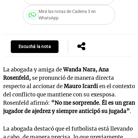
Mirá las notas de Cadena 3 en
WhatsApp
Notas
s
Notas
La Sole en
Escuchá la nota
ial
Mundial 2026
Cadena 3
La abogada y amiga de
Wanda Nara, Ana
Rosenfeld,
se pronunció de manera directa
respecto al accionar de
Mauro Icardi
en el contexto
del conflicto que mantiene con su exesposa.
Rosenfeld afirmó:
“No me sorprende. Él es un gran
jugador de ajedrez y siempre anticipó su jugada”
.
La abogada destacó que el futbolista está llevando
a cabo, de manera precisa, lo que previamente