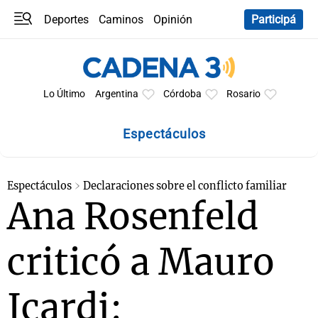
Deportes
Caminos
Opinión
Participá
Programas
Últimas coberturas
Últimas 24 h
En YouTube
Clima
Horóscopo
Lo Último
Argentina
Córdoba
Rosario
Espectáculos
Espectáculos
Declaraciones sobre el conflicto familiar
Ana Rosenfeld
criticó a Mauro
Icardi: