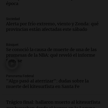
hacerle preguntas y nunca regresó"
época
Una mañana para todos
Episodios
Audio.
Voluntarios limpiaron 9.000
Sociedad
metros del río Suquía y retiraron hasta
Alerta por frío extremo, viento y Zonda: qué
800 kilos de basura por jornada
provincias están afectadas este sábado
Una mañana para todos
Episodios
Básquet
Audio.
La historia de la servilleta que
Se conoció la causa de muerte de una de las
firmó Jorge Messi para el primer
promesas de la NBA: qué reveló el informe
contrato de Leo con Barcelona
forense
Una mañana para todos
Episodios
Panorama Federal
Audio.
Joan Gaspart: "Sin Jorge, no sé si
"Algo pasó al aterrizar": dudas sobre la
Messi hubiera llegado adonde llegó"
muerte del kitesurfista en Santa Fe
Una mañana para todos
Episodios
Trágico final: hallaron muerto al kitesurfista
Audio.
El orgullo y el sueño argentino de