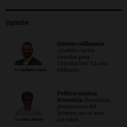
Episodios
Audio.
Del fitness a la longevidad: por
qué crece el consumo de alimentos con
Opinión
proteínas
Una mañana para todos
Episodios
Subasta millonaria.
Audio.
Investigan un asalto millonario a
¿Cuánto cuesta
la cooperativa Talamochita en Villa
vincular para
María
Vinculación? $2.000
Panorama Federal
millones
Por
Guillermo López
Episodios
Audio.
Vandalismo en San Miguel de
Tucumán: destruyeron 433 luminarias
Política esquina
públicas en 14 meses
Economía.
Desalojos:
Panorama Federal
propietarios del
Episodios
interior, no se aten
Audio.
Una mujer murió cuando
los rulos
Por
Adrián Simioni
esperaba cobrar su jubilación en un