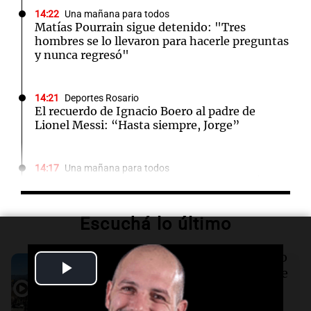
14:22
Una mañana para todos
Matías Pourrain sigue detenido: "Tres
hombres se lo llevaron para hacerle preguntas
y nunca regresó"
14:21
Deportes Rosario
El recuerdo de Ignacio Boero al padre de
Lionel Messi: “Hasta siempre, Jorge”
14:17
Una mañana para todos
Casabindo se prepara para una celebración
única: 30.000 turistas y el tradicional Toreo de
la Vincha
Escuchá lo último
14:09
Una mañana para todos
Audio.
Tragedia en Mendoza: un muerto
Play
Una nutricionista derribó el mito del
y cinco heridos tras caer dos autos desde
desayuno ideal: qué alimentos conviene
un puente
priorizar
Video
Una mañana para todos