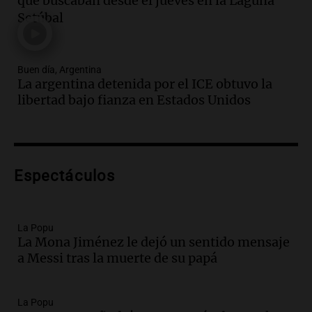
que buscaban desde el jueves en la Laguna
Jorge Messi en una entrevista con Rony
Setúbal
Vargas en 2007
Una mañana para todos
Episodios
Buen día, Argentina
Audio.
El abuelo de Agostina Vega, tras
La argentina detenida por el ICE obtuvo la
las nuevas detenciones: "En esa casa
libertad bajo fianza en Estados Unidos
todos tenían algo que ver"
Una mañana para todos
Episodios
Audio.
Una nutricionista derribó el mito
del desayuno ideal: qué alimentos
Espectáculos
conviene priorizar
Una mañana para todos
Episodios
La Popu
La Mona Jiménez le dejó un sentido mensaje
Audio.
Murió Jorge Messi
a Messi tras la muerte de su papá
Una mañana para todos
Episodios
La Popu