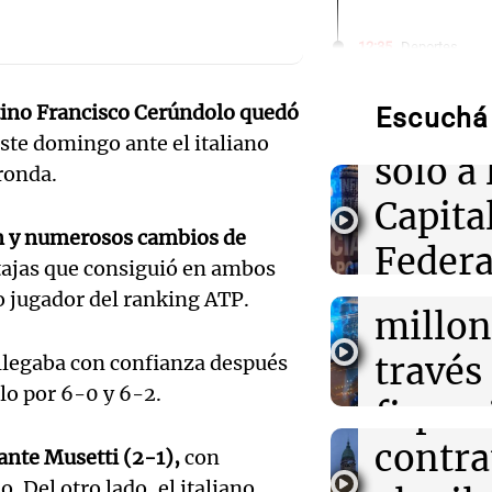
Desalo
12:35
Deportes
Briatore reflex
Argent
desempeño de A
qué no ganam
ntino Francisco Cerúndolo quedó
Escuchá 
ley be
Audio.
este domingo ante el italiano
solo a 
12:34
Siempre Junto
ronda.
justici
Retiraran hast
Capita
basura de una c
invest
un caso de sín
ón y numerosos cambios de
Federa
Audio.
ntajas que consiguió en ambos
estafa
12:33
Clima
alerta
o jugador del ranking ATP.
Clima en Salta:
serán 
millon
tiempo este vie
expert
desalo
través
llegaba con confianza después
Audio.
inmobi
lo por 6-0 y 6-2.
12:31
Juntos
exprés
financ
Los Tekis pres
inaugu
Noticias
y Mar" y llenar
contra
Mendo
estudio de Cad
Episodios
 ante Musetti (2-1),
con
décim
. Del otro lado, el italiano,