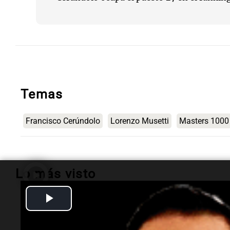
Temas
Francisco Cerúndolo
Lorenzo Musetti
Masters 1000
Lo más visto
Play
Radioinforme 3
Video
Terrible choque en