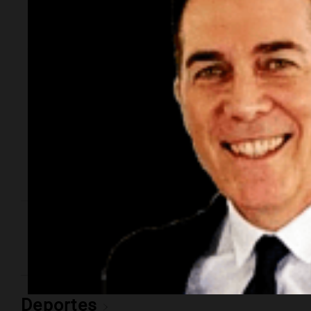
Córdoba: murió una
bombera cerca del
Mercado de Abasto
Fue en la ruta 19. El impacto involucró a un Renault
Clio y a un Peugeot 307. La conductora de este
último se encuentra fuera de peligro. En tanto, un
automovilista resultó con lesiones tras un vuelco en
Circunvalación.
Quién era la bombera que murió en
el trágico choque de la ruta 19
Deportes