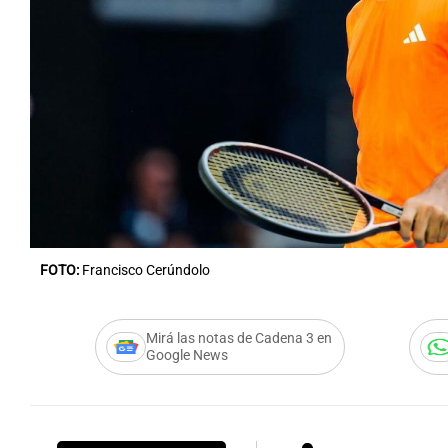
Notas
Notas
Editorial
Mundial 2026
La Sol
FOTO:
Francisco Cerúndolo
Mirá las notas de Cadena 3 en
Google News