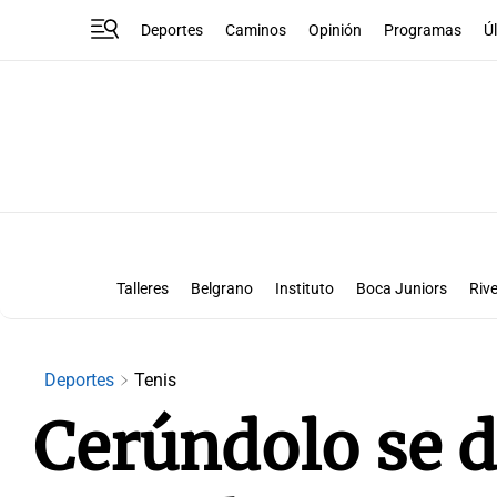
Deportes
Caminos
Opinión
Programas
Ú
Talleres
Belgrano
Instituto
Boca Juniors
Rive
Liga Superclásico
Te vi en la canch
Deportes
Tenis
Cerúndolo se d