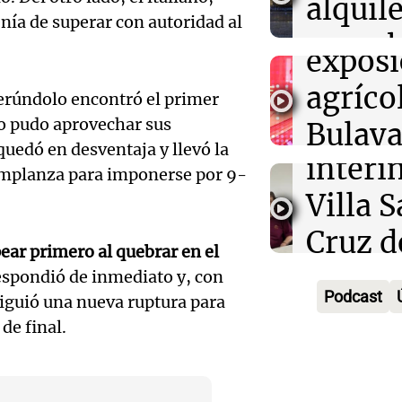
alquile
Rafael
prime
enía de superar con autoridad al
aprueb
Panorama F
Audio.
exposi
Episodios
de pro
atrinc
agríco
rúndolo encontró el primer
privad
intend
no pudo aprovechar sus
Bulaya
Ahora país
uedó en desventaja y llevó la
Audio.
interi
divers
Episodios
emplanza para imponerse por 9-
Anunci
Villa 
atracc
ganado
Cruz d
para t
ear primero al quebrar en el
premi
tras se
Panorama F
respondió de inmediato y, con
Audio.
Episodios
Podcast
siguió una nueva ruptura para
Cadena
destit
inicia
de final.
de 15.
Ahora país
Audio.
bonos 
Episodios
mensa
Tekis