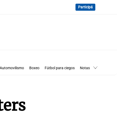
Participá
Automovilismo
Boxeo
Fútbol para ciegos
Notas
essimanía
Los Pumas en Córdoba
ters