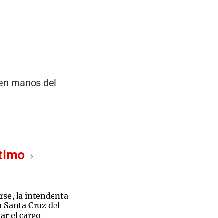
 en manos del
ltimo
rse, la intendenta
la Santa Cruz del
ar el cargo