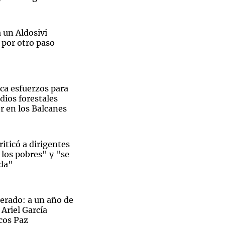
a un Aldosivi
 por otro paso
Notas
tas
Notas
Venezuela de
ica esfuerzos para
 Groenlandia
Comprometidos
Madur
dios forestales
or en los Balcanes
riticó a dirigentes
los pobres" y "se
ida"
erado: a un año de
 Ariel García
cos Paz