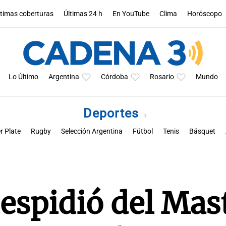
ltimas coberturas
Últimas 24 h
En YouTube
Clima
Horóscopo
Lo Último
Argentina
Córdoba
Rosario
Mundo
Deportes
r Plate
Rugby
Selección Argentina
Fútbol
Tenis
Básquet
a
Rueda la pelota
Racing de Córdoba
Superclásico cordobés
M
espidió del Mas