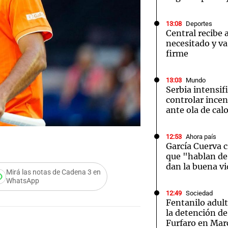
13:08
Deportes
Central recibe 
necesitado y va
firme
Notas
Notas
No
13:03
Mundo
Serbia intensif
e en Cadena 3
El huracán de Arequito
Cadena 3 en
controlar incen
ante ola de cal
12:53
Ahora país
García Cuerva c
que "hablan de 
dan la buena v
Mirá las notas de Cadena 3 en
WhatsApp
12:49
Sociedad
Fentanilo adult
la detención de
Audio.
Furfaro en Mar