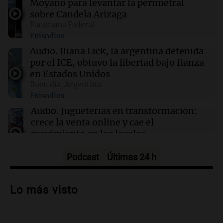
Moyano para levantar la perimetral
sobre Candela Arizaga
06:05
Cadena 3 Mundo
Panorama Federal
Todd Blanche fue confirmado como secretario
Episodios
de Justicia de Trump en una ajustada votación
Audio.
Iliana Lick, la argentina detenida
por el ICE, obtuvo la libertad bajo fianza
00:32
Clima
en Estados Unidos
Clima en Salta: cómo estará el tiempo este
Buen día, Argentina
sábado 8 de agosto
Episodios
Audio.
Jugueterías en transformación:
crece la venta online y cae el
movimiento en los locales
Buen día, Argentina
Episodios
Podcast
Últimas 24 h
Audio.
Por qué nos cuesta decir que no y
qué consecuencias tiene ceder siempre
Lo más visto
Buen día, Argentina
Episodios