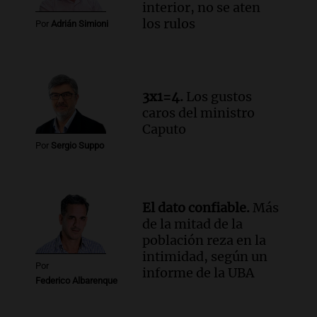
interior, no se aten
Audio.
Río Gallegos reporta frío extremo
los rulos
Por
Adrián Simioni
y llega avión para escuelas de la décima
brigada aérea
Panorama Federal
Episodios
3x1=4.
Los gustos
caros del ministro
Caputo
Por
Sergio Suppo
El dato confiable.
Más
de la mitad de la
población reza en la
intimidad, según un
Por
informe de la UBA
Federico Albarenque