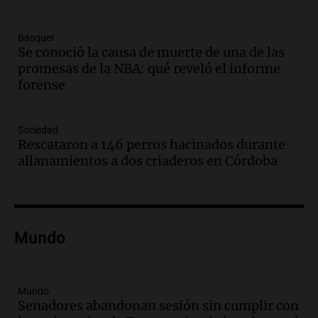
Episodios
Audio.
Boletín de Calificaciones de
Básquet
Marcelo Lamberti (Rosario Central 2 - 1
Se conoció la causa de muerte de una de las
Aldosivi)
promesas de la NBA: qué reveló el informe
Deportes Rosario
forense
Episodios
Audio.
2° gol de Rosario Central a
Sociedad
Aldosivi (Campaz) - relato Gato Greco
Rescataron a 146 perros hacinados durante
Deportes Rosario
allanamientos a dos criaderos en Córdoba
Episodios
Audio.
Nuevo desarrollo urbano y casa
del estudiante impulsan el crecimiento
en Villa María
Mundo
Panorama Federal
Episodios
Audio.
La gran exposición de la rural de
Mundo
la Bulaya abrirá sus puertas mañana con
Senadores abandonan sesión sin cumplir con