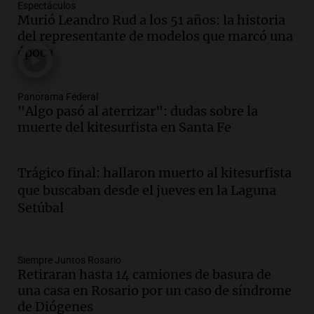
Espectáculos
Audio.
Se acerca el Campeonato
Murió Leandro Rud a los 51 años: la historia
Argentino del Alfajor en el Estadio de
del representante de modelos que marcó una
Ferro este fin de semana
época
Panorama Federal
Episodios
Audio.
El evento más federal del año
Panorama Federal
reunirá a más de 80 expositores con
"Algo pasó al aterrizar": dudas sobre la
sabores únicos
muerte del kitesurfista en Santa Fe
Panorama Federal
Episodios
Trágico final: hallaron muerto al kitesurfista
Audio.
Mariano Moreno: pasiones
que buscaban desde el jueves en la Laguna
intensas y su legado en la revolución
Setúbal
argentina
Panorama Federal
Episodios
Audio.
El Ensamble Municipal de Música
Siempre Juntos Rosario
Retiraran hasta 14 camiones de basura de
Ciudadana de Córdoba deleitó a los
una casa en Rosario por un caso de síndrome
oyentes de la radio a puro tango
de Diógenes
Amamos Argentina