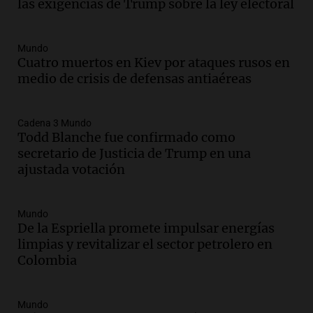
diversas actividades y sorpresas
las exigencias de Trump sobre la ley electoral
Panorama Federal
Episodios
Audio.
Villa María presenta nuevos
Mundo
Cuatro muertos en Kiev por ataques rusos en
edificios y proyecta una casa del
medio de crisis de defensas antiaéreas
estudiante con 48 municipios
involucrados
Panorama Federal
Cadena 3 Mundo
Episodios
Todd Blanche fue confirmado como
Audio.
1° gol de Rosario Central a
secretario de Justicia de Trump en una
Aldosivi (Zalazar en contra) - relato
ajustada votación
Gato Greco
Deportes Rosario
Episodios
Mundo
Audio.
Mañana inicia la gran exposición
De la Espriella promete impulsar energías
en la Sociedad Rural de Bulaya con
limpias y revitalizar el sector petrolero en
actividades para toda la familia
Colombia
Panorama Federal
Episodios
Audio.
Villa María presenta nuevos
Mundo