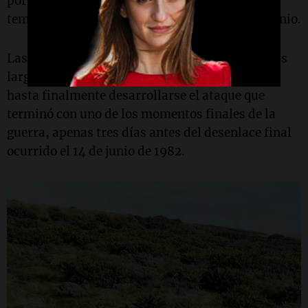
por un fortísimo viento que baja y disminuye la
temperatura, especialmente en aquel mes de junio.
Las posiciones argentinas fueron bombardeadas
largamente desde unas de las colinas próximas
hasta finalmente desarrollarse el ataque que
terminó con uno de los momentos finales de la
guerra, apenas tres días antes del desenlace final
ocurrido el 14 de junio de 1982.