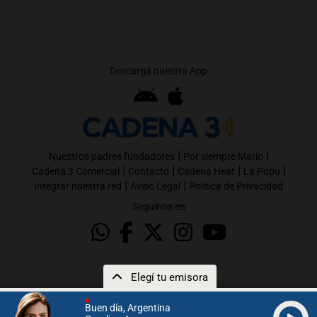
Descargá nuestra App
|
|
Nuestros padres fundadores
Por siempre Mario
|
|
|
|
Cadena 3 Comercial
Contacto
Cadena Heat
La Popu
|
|
Integrar nuestra red
Aviso Legal
Política de Privacidad
Seguinos en
Elegí tu emisora
Buen día, Argentina