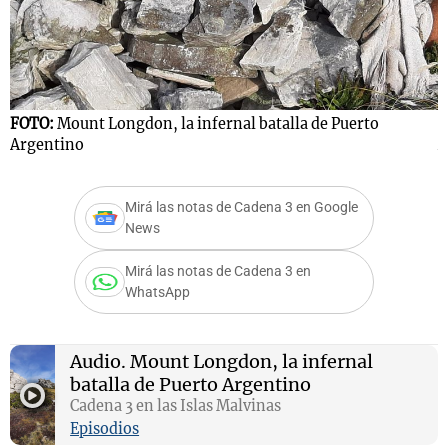
Notas
s
Notas
FOTO:
Mount Longdon, la infernal batalla de Puerto
F
La Sole en
Argentino
A
ial
Mundial 2026
Cadena 3
Mirá las notas de Cadena 3 en Google
News
Mirá las notas de Cadena 3 en
WhatsApp
Audio.
Mount Longdon, la infernal
batalla de Puerto Argentino
Cadena 3 en las Islas Malvinas
Episodios