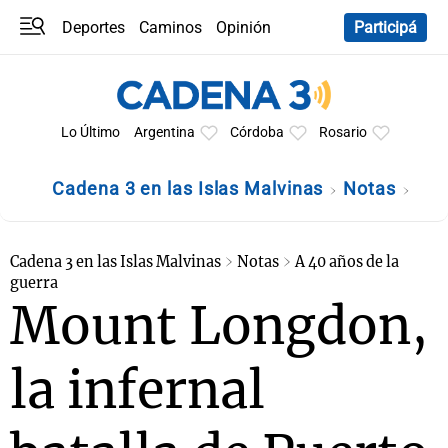
Deportes
Caminos
Opinión
Participá
Programas
Últimas coberturas
Últimas 24 h
En YouTube
Clima
Horóscopo
Lo Último
Argentina
Córdoba
Rosario
Cadena 3 en las Islas Malvinas
Notas
Cadena 3 en las Islas Malvinas
Notas
A 40 años de la
guerra
Mount Longdon,
la infernal