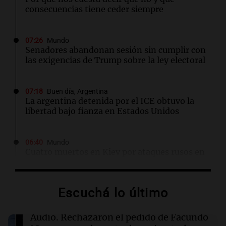
consecuencias tiene ceder siempre
07:26
Mundo
Senadores abandonan sesión sin cumplir con
las exigencias de Trump sobre la ley electoral
07:18
Buen día, Argentina
La argentina detenida por el ICE obtuvo la
libertad bajo fianza en Estados Unidos
06:40
Mundo
Cuatro muertos en Kiev por ataques rusos en
medio de crisis de defensas antiaéreas
Escuchá lo último
06:25
Sociedad
Alerta por frío extremo, viento y Zonda: qué
provincias están afectadas este sábado
Audio.
Rechazaron el pedido de Facundo