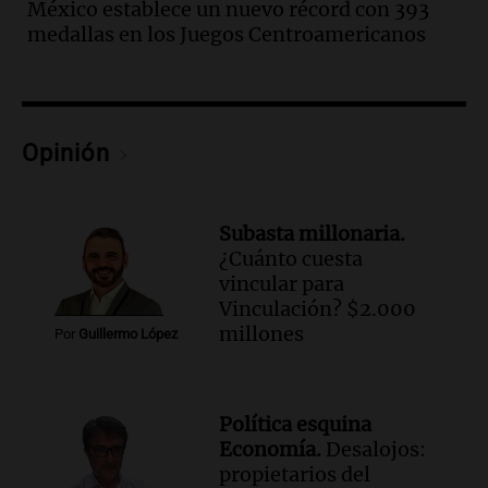
México establece un nuevo récord con 393
edificios y una casa del estudiante para
medallas en los Juegos Centroamericanos
jóvenes de la región
Panorama Federal
Episodios
Audio.
Recomendaciones de vino
bonarda para disfrutar el fin de semana
Opinión
en Mendoza
Panorama Federal
Episodios
Subasta millonaria.
Audio.
Preparativos finales para la gran
¿Cuánto cuesta
exposición en la sociedad rural de
vincular para
Bulaya este sábado
Vinculación? $2.000
Panorama Federal
millones
Por
Guillermo López
Episodios
Audio.
Denuncias por represión en el
Congreso y evacuación por derrame de
Política esquina
oxígeno en Montecastro
Economía.
Desalojos:
Panorama Federal
propietarios del
Episodios