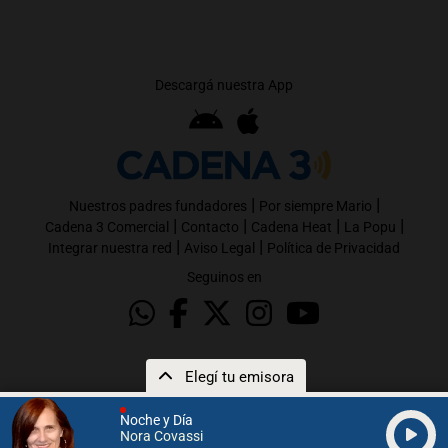
Descargá nuestra App
|
|
Nuestros padres fundadores
Por siempre Mario
|
|
|
|
Cadena 3 Comercial
Contacto
Cadena Heat
La Popu
|
|
Integrar nuestra red
Aviso Legal
Política de Privacidad
Seguinos en
Elegí tu emisora
Noche y Día
Nora Covassi