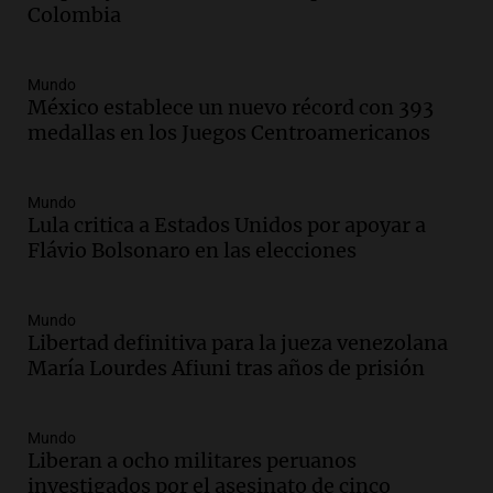
Panorama Federal
Colombia
Episodios
Audio.
Río Gallegos reporta frío extremo
Mundo
y llega avión para escuelas de la décima
México establece un nuevo récord con 393
brigada aérea
medallas en los Juegos Centroamericanos
Panorama Federal
Episodios
Audio.
La justicia reconoce al COVID
Mundo
Lula critica a Estados Unidos por apoyar a
como enfermedad laboral tras la muerte
Flávio Bolsonaro en las elecciones
de un docente
Panorama Federal
Episodios
Mundo
Audio.
Aumento de tarifas de luz en San
Libertad definitiva para la jueza venezolana
Luis a partir de agosto por nueva
María Lourdes Afiuni tras años de prisión
regulación de la energía
Panorama Federal
Episodios
Mundo
Liberan a ocho militares peruanos
Audio.
Gabriela Irrazábal: “Un 35,5% de
investigados por el asesinato de cinco
la población del país fue a templos a