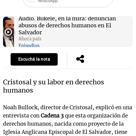
WhatsApp
Audio.
Bukele, en la mira: denuncian
abusos de derechos humanos en El
Notas
Salvador
s
Notas
Ahora país
La Sole en
Episodios
ial
Mundial 2026
Cadena 3
Escuchá la nota
Cristosal y su labor en derechos
humanos
Noah Bullock, director de Cristosal, explicó en una
entrevista con
Cadena 3
que esta organización de
derechos humanos, nacida como proyecto de la
Iglesia Anglicana Episcopal de El Salvador, tiene