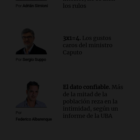
Audio.
Luciano Cáceres llega a Córdoba a
los rulos
Por
Adrián Simioni
presentar “Paraíso”, una obra que
cuestiona certezas masculinas
Amamos Argentina
Episodios
3x1=4.
Los gustos
caros del ministro
Caputo
Por
Sergio Suppo
El dato confiable.
Más
de la mitad de la
población reza en la
intimidad, según un
Por
informe de la UBA
Federico Albarenque