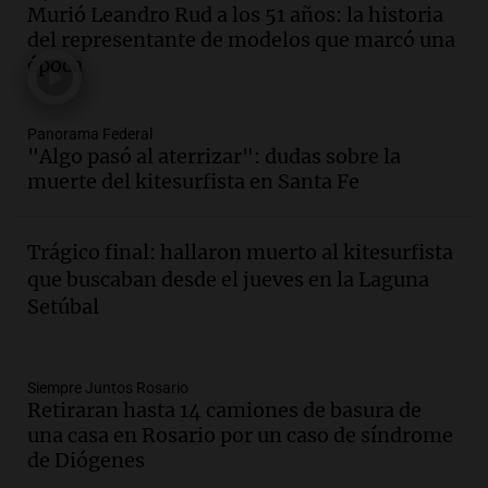
Murió Leandro Rud a los 51 años: la historia
la Bulaya abrirá sus puertas mañana con
del representante de modelos que marcó una
diversas actividades y sorpresas
época
Panorama Federal
Episodios
Audio.
Villa María presenta nuevos
Panorama Federal
edificios y proyecta una casa del
"Algo pasó al aterrizar": dudas sobre la
estudiante con 48 municipios
muerte del kitesurfista en Santa Fe
involucrados
Panorama Federal
Episodios
Trágico final: hallaron muerto al kitesurfista
Audio.
1° gol de Rosario Central a
que buscaban desde el jueves en la Laguna
Aldosivi (Zalazar en contra) - relato
Setúbal
Gato Greco
Deportes Rosario
Episodios
Audio.
Recomendaciones de vino
Siempre Juntos Rosario
Retiraran hasta 14 camiones de basura de
bonarda para disfrutar el fin de semana
una casa en Rosario por un caso de síndrome
en Mendoza
de Diógenes
Panorama Federal