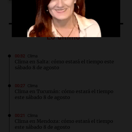
Lo último
00:32
Clima
Clima en Salta: cómo estará el tiempo este
sábado 8 de agosto
00:27
Clima
Clima en Tucumán: cómo estará el tiempo
este sábado 8 de agosto
00:21
Clima
Clima en Mendoza: cómo estará el tiempo
este sábado 8 de agosto