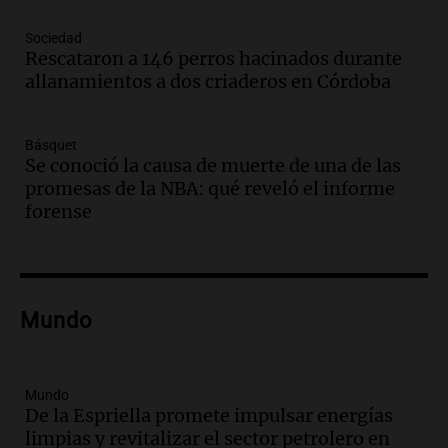
Episodios
Audio.
Mañana inicia la gran exposición
Sociedad
en la Sociedad Rural de Bulaya con
Rescataron a 146 perros hacinados durante
actividades para toda la familia
allanamientos a dos criaderos en Córdoba
Panorama Federal
Episodios
Básquet
Audio.
Villa María presenta nuevos
Se conoció la causa de muerte de una de las
edificios y una casa del estudiante para
promesas de la NBA: qué reveló el informe
jóvenes de la región
forense
Panorama Federal
Episodios
Audio.
Preparativos finales para la gran
exposición en la sociedad rural de
Bulaya este sábado
Mundo
Panorama Federal
Episodios
Audio.
Denuncias por represión en el
Mundo
Congreso y evacuación por derrame de
De la Espriella promete impulsar energías
oxígeno en Montecastro
limpias y revitalizar el sector petrolero en