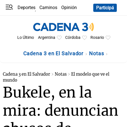
Deportes
Caminos
Opinión
Participá
Programas
Últimas coberturas
Últimas 24 h
En YouTube
Clima
Horóscopo
Lo Último
Argentina
Córdoba
Rosario
Cadena 3 en El Salvador
Notas
Cadena 3 en El Salvador
Notas
El modelo que ve el
mundo
Bukele, en la
mira: denuncian