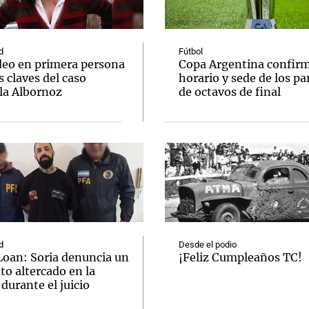
d
Fútbol
deo en primera persona
Copa Argentina confir
s claves del caso
horario y sede de los pa
la Albornoz
de octavos de final
Notas
Notas
No
e en Cadena 3
El huracán de Arequito
Cadena 3 en
d
Desde el podio
Loan: Soria denuncia un
¡Feliz Cumpleaños TC!
to altercado en la
 durante el juicio