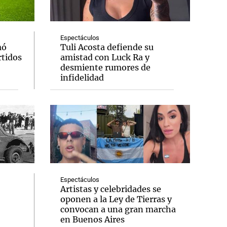
Espectáculos
mó
Tuli Acosta defiende su
rtidos
amistad con Luck Ra y
Notas
desmiente rumores de
tas
Notas
infidelidad
Venezuela de
 Groenlandia
Comprometidos
Madur
Espectáculos
Artistas y celebridades se
oponen a la Ley de Tierras y
convocan a una gran marcha
en Buenos Aires