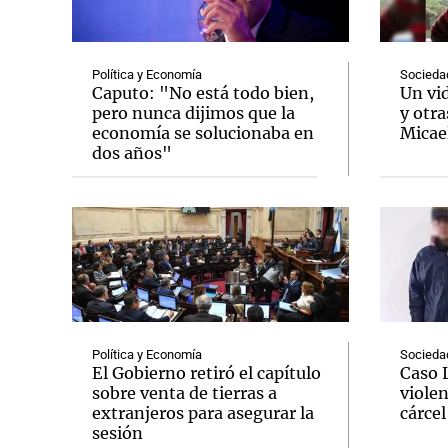
Política y Economía
Socieda
Caputo: "No está todo bien,
Un vi
pero nunca dijimos que la
y otra
economía se solucionaba en
Micae
Notas
Notas
dos años"
Editorial
Mundial 2026
La Sol
Política y Economía
Socieda
El Gobierno retiró el capítulo
Caso 
sobre venta de tierras a
violen
extranjeros para asegurar la
cárcel
sesión