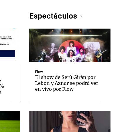
Espectáculos
Flow
El show de Serú Girán por
o
Lebón y Aznar se podrá ver
3%
en vivo por Flow
s