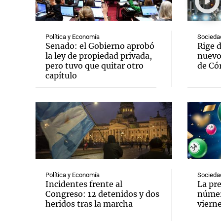
Política y Economía
Socieda
Senado: el Gobierno aprobó
Rige d
la ley de propiedad privada,
nuevo
pero tuvo que quitar otro
de Có
Notas
Notas
capítulo
Editorial
Mundial 2026
La Sol
Política y Economía
Socieda
Incidentes frente al
La pre
Congreso: 12 detenidos y dos
númer
heridos tras la marcha
vierne