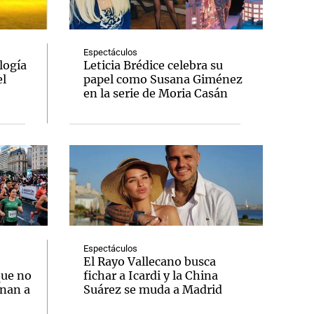
Espectáculos
logía
Leticia Brédice celebra su
el
papel como Susana Giménez
Notas
en la serie de Moria Casán
tas
Notas
Venezuela de
 Groenlandia
Comprometidos
Madur
Espectáculos
:
El Rayo Vallecano busca
que no
fichar a Icardi y la China
onan a
Suárez se muda a Madrid