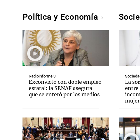
Política y Economía
Soci
Radioinforme 3
Socieda
Exconvicto con doble empleo
La so
estatal: la SENAF asegura
entre 
que se enteró por los medios
incont
mujer