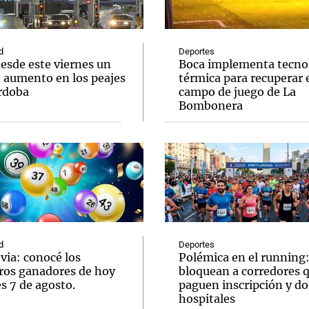
d
Deportes
esde este viernes un
Boca implementa tecno
 aumento en los peajes
térmica para recuperar 
rdoba
campo de juego de La
Notas
Notas
No
Bombonera
e en Cadena 3
El huracán de Arequito
Cadena 3 en
d
Deportes
via: conocé los
Polémica en el running
os ganadores de hoy
bloquean a corredores 
s 7 de agosto.
paguen inscripción y d
hospitales