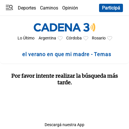
Deportes
Caminos
Opinión
Participá
Programas
Últimas coberturas
Últimas 24 h
En YouTube
Clima
Horóscopo
Lo Último
Argentina
Córdoba
Rosario
el verano en que mi madre - Temas
Por favor intente realizar la búsqueda más
tarde.
Descargá nuestra App