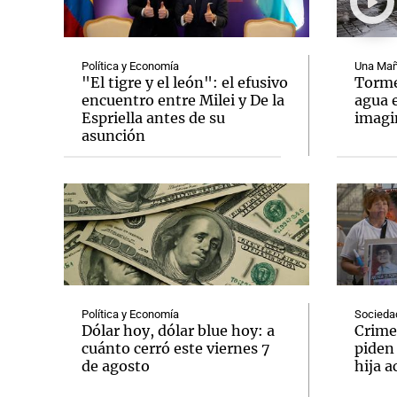
Política y Economía
Una Mañ
"El tigre y el león": el efusivo
Tormen
encuentro entre Milei y De la
agua 
Espriella antes de su
imag
Notas
Notas
asunción
Editorial
Mundial 2026
La Sol
Política y Economía
Socieda
Dólar hoy, dólar blue hoy: a
Crime
cuánto cerró este viernes 7
piden
de agosto
hija a