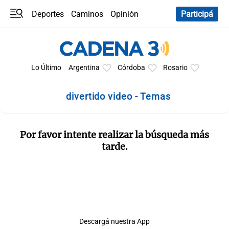
Deportes
Caminos
Opinión
Participá
Programas
Últimas coberturas
Últimas 24 h
En YouTube
Clima
Horóscopo
Lo Último
Argentina
Córdoba
Rosario
divertido video - Temas
Por favor intente realizar la búsqueda más
tarde.
Descargá nuestra App