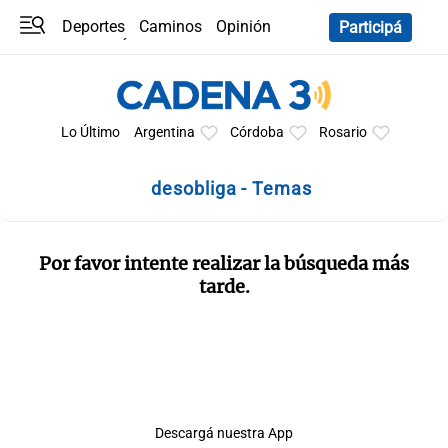
Deportes
Caminos
Opinión
Participá
Programas
Últimas coberturas
Últimas 24 h
En YouTube
Clima
Horóscopo
Lo Último
Argentina
Córdoba
Rosario
desobliga - Temas
Por favor intente realizar la búsqueda más
tarde.
Descargá nuestra App