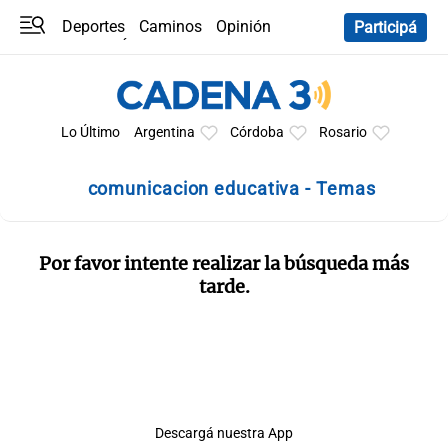
Deportes
Caminos
Opinión
Participá
Programas
Últimas coberturas
Últimas 24 h
En YouTube
Clima
Horóscopo
Lo Último
Argentina
Córdoba
Rosario
comunicacion educativa - Temas
Por favor intente realizar la búsqueda más
tarde.
Descargá nuestra App