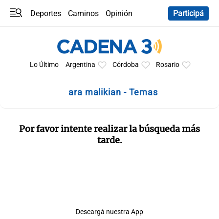
Deportes
Caminos
Opinión
Participá
Programas
Últimas coberturas
Últimas 24 h
En YouTube
Clima
Horóscopo
Lo Último
Argentina
Córdoba
Rosario
ara malikian - Temas
Por favor intente realizar la búsqueda más
tarde.
Descargá nuestra App