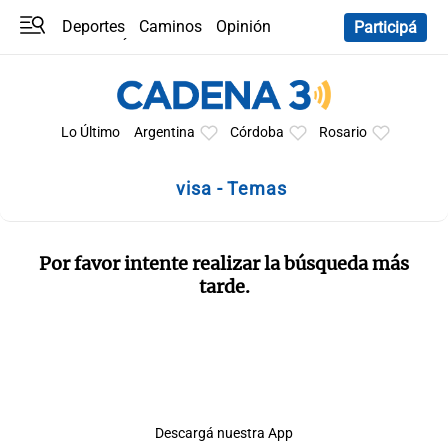
Deportes
Caminos
Opinión
Participá
Programas
Últimas coberturas
Últimas 24 h
En YouTube
Clima
Horóscopo
Lo Último
Argentina
Córdoba
Rosario
visa - Temas
Por favor intente realizar la búsqueda más
tarde.
Descargá nuestra App