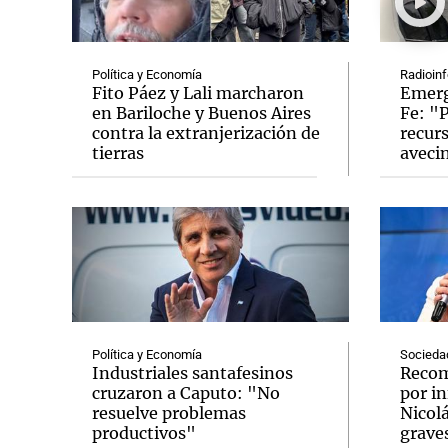
Política y Economía
Radioinf
Fito Páez y Lali marcharon
Emerg
en Bariloche y Buenos Aires
Fe: "
contra la extranjerización de
recurs
Notas
Notas
tierras
aveci
Editorial
Mundial 2026
La Sol
Política y Economía
Socieda
Industriales santafesinos
Recom
cruzaron a Caputo: "No
por i
resuelve problemas
Nicol
productivos"
graves