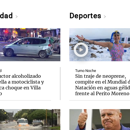
edad
Deportes
d
Turno Noche
ctor alcoholizado
Sin traje de neoprene,
lla a motociclista y
compite en el Mundial 
ca choque en Villa
Natación en aguas géli
o
frente al Perito Moreno