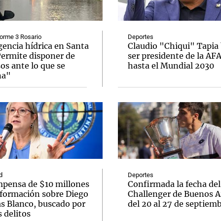
orme 3 Rosario
Deportes
encia hídrica en Santa
Claudio "Chiqui" Tapia
Permite disponer de
ser presidente de la AF
os ante lo que se
hasta el Mundial 2030
Notas
Notas
No
na"
e en Cadena 3
El huracán de Arequito
Cadena 3 en
d
Deportes
pensa de $10 millones
Confirmada la fecha del
nformación sobre Diego
Challenger de Buenos A
ás Blanco, buscado por
del 20 al 27 de septiem
 delitos