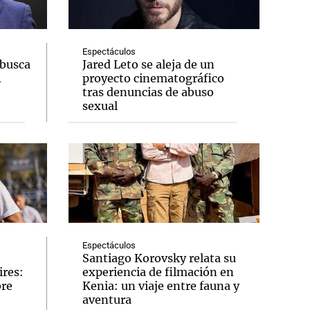
Espectáculos
 busca
Jared Leto se aleja de un
A
proyecto cinematográfico
Notas
tras denuncias de abuso
tas
Notas
sexual
Venezuela de
 Groenlandia
Comprometidos
Madur
Espectáculos
Santiago Korovsky relata su
ires:
experiencia de filmación en
bre
Kenia: un viaje entre fauna y
aventura