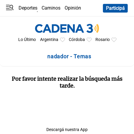
Deportes
Caminos
Opinión
Participá
Programas
Últimas coberturas
Últimas 24 h
En YouTube
Clima
Horóscopo
Lo Último
Argentina
Córdoba
Rosario
nadador - Temas
Por favor intente realizar la búsqueda más
tarde.
Descargá nuestra App