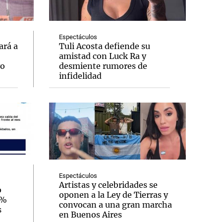
Espectáculos
ará a
Tuli Acosta defiende su
amistad con Luck Ra y
Notas
vo
desmiente rumores de
tas
Notas
infidelidad
Venezuela de
 Groenlandia
Comprometidos
Madur
Espectáculos
Artistas y celebridades se
o
oponen a la Ley de Tierras y
3%
convocan a una gran marcha
s
en Buenos Aires