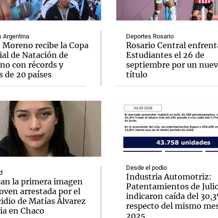
Argentina
Deportes Rosario
o Moreno recibe la Copa
Rosario Central enfrent
al de Natación de
Estudiantes el 26 de
rno con récords y
septiembre por un nue
Notas
Notas
No
s de 20 países
título
e en Cadena 3
El huracán de Arequito
Cadena 3 en
Desde el podio
d
Industria Automotriz:
can la primera imagen
Patentamientos de Juli
joven arrestada por el
indicaron caída del 30,
idio de Matías Álvarez
respecto del mismo me
ia en Chaco
2025