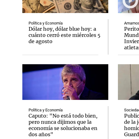
Política y Economía
Amamos 
Dólar hoy, dólar blue hoy: a
Perit
cuánto cerró este miércoles 5
Mundi
de agosto
Invie
Notas
Notas
atleta
Editorial
Mundial 2026
La Sol
Política y Economía
Socieda
Caputo: "No está todo bien,
Publi
pero nunca dijimos que la
de la 
economía se solucionaba en
homic
dos años"
Guard