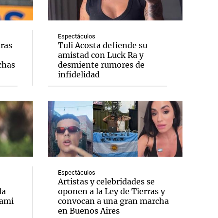
Espectáculos
tras
Tuli Acosta defiende su
amistad con Luck Ra y
Notas
chas
desmiente rumores de
tas
Notas
infidelidad
Venezuela de
 Groenlandia
Comprometidos
Madur
Espectáculos
Artistas y celebridades se
la
oponen a la Ley de Tierras y
iami
convocan a una gran marcha
en Buenos Aires