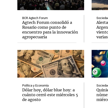
BCR Agtech Forum
Socieda
Agtech Forum consolidó a
Alert
Rosario como punto de
Argent
encuentro para la innovación
viento
Notas
Notas
agropecuaria
varias
Editorial
Mundial 2026
La Sol
Política y Economía
Socieda
Dólar hoy, dólar blue hoy: a
Quinie
cuánto cerró este miércoles 5
númer
de agosto
miérco