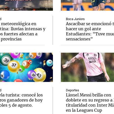
d
Boca Juniors
a meteorológica en
Ascacíbar se emocionó 
ina: lluvias intensas y
hacer un gol ante
s fuertes afectan a
Estudiantes: "Tuve mu
Notas
Notas
No
 provincias
sensaciones"
e en Cadena 3
El huracán de Arequito
Cadena 3 en
d
Deportes
la turista: conocé los
Lionel Messi brilla con
os ganadores de hoy
doblete en su regreso a 
les 5 de agosto.
titularidad con Inter M
en la Leagues Cup