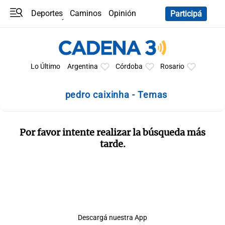
Deportes
Caminos
Opinión
Participá
Programas
Últimas coberturas
Últimas 24 h
En YouTube
Clima
Horóscopo
Lo Último
Argentina
Córdoba
Rosario
pedro caixinha - Temas
Por favor intente realizar la búsqueda más
tarde.
Descargá nuestra App