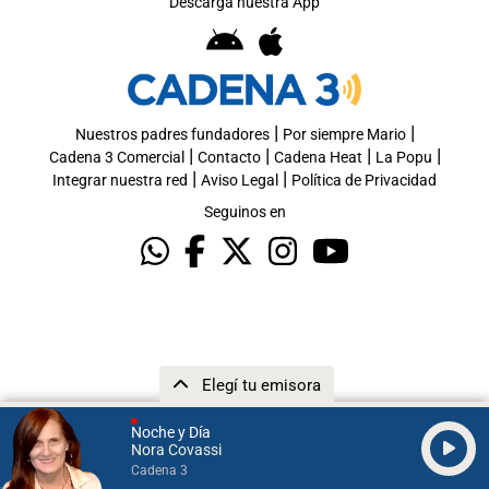
Descargá nuestra App
|
|
Nuestros padres fundadores
Por siempre Mario
|
|
|
|
Cadena 3 Comercial
Contacto
Cadena Heat
La Popu
|
|
Integrar nuestra red
Aviso Legal
Política de Privacidad
Seguinos en
Elegí tu emisora
Noche y Día
Nora Covassi
Cadena 3