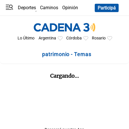
Deportes
Caminos
Opinión
Participá
Programas
Últimas coberturas
Últimas 24 h
En YouTube
Clima
Horóscopo
Lo Último
Argentina
Córdoba
Rosario
patrimonio - Temas
Cargando...