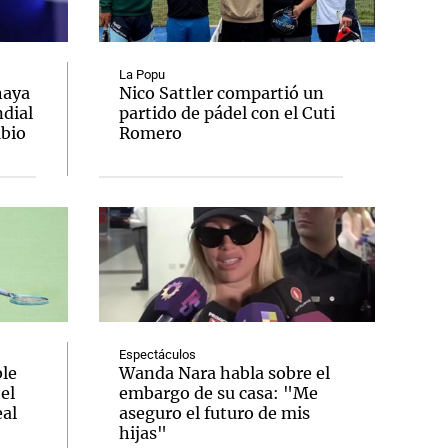
La Popu
haya
Nico Sattler compartió un
ndial
partido de pádel con el Cuti
Notas
mbio
Romero
tas
Notas
Venezuela de
 Groenlandia
Comprometidos
Madur
Espectáculos
le
Wanda Nara habla sobre el
el
embargo de su casa: "Me
al
aseguro el futuro de mis
hijas"