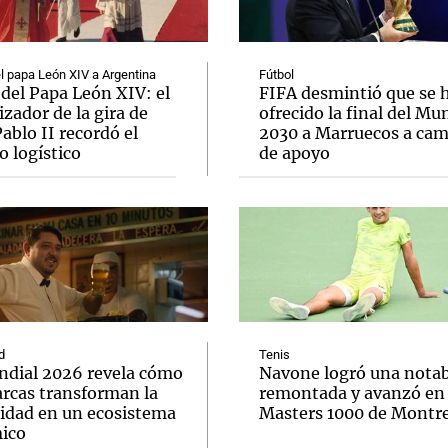
el papa León XIV a Argentina
Fútbol
 del Papa León XIV: el
FIFA desmintió que se 
zador de la gira de
ofrecido la final del Mu
ablo II recordó el
2030 a Marruecos a ca
Notas
Notas
No
o logístico
de apoyo
e en Cadena 3
El huracán de Arequito
Cadena 3 en
d
Tenis
ndial 2026 revela cómo
Navone logró una notab
arcas transforman la
remontada y avanzó en 
cidad en un ecosistema
Masters 1000 de Montre
ico