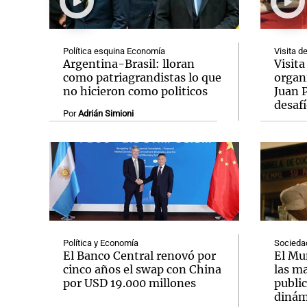
Política esquina Economía
Visita d
Argentina-Brasil: lloran
Visita
como patriagrandistas lo que
organi
no hicieron como politicos
Juan P
Notas
Notas
desafí
Por
Adrián Simioni
Editorial
Mundial 2026
La Sol
Política y Economía
Socieda
El Banco Central renovó por
El Mu
cinco años el swap con China
las m
por USD 19.000 millones
publi
dinám