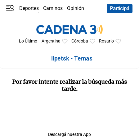
Deportes
Caminos
Opinión
Participá
Programas
Últimas coberturas
Últimas 24 h
En YouTube
Clima
Horóscopo
Lo Último
Argentina
Córdoba
Rosario
lipetsk - Temas
Por favor intente realizar la búsqueda más
tarde.
Descargá nuestra App