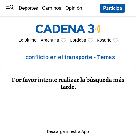
Deportes
Caminos
Opinión
Participá
Programas
Últimas coberturas
Últimas 24 h
En YouTube
Clima
Horóscopo
Lo Último
Argentina
Córdoba
Rosario
conflicto en el transporte - Temas
Por favor intente realizar la búsqueda más
tarde.
Descargá nuestra App