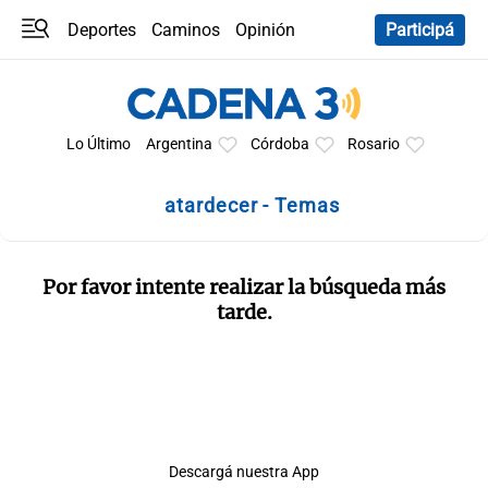
Deportes
Caminos
Opinión
Participá
Programas
Últimas coberturas
Últimas 24 h
En YouTube
Clima
Horóscopo
Lo Último
Argentina
Córdoba
Rosario
atardecer - Temas
Por favor intente realizar la búsqueda más
tarde.
Descargá nuestra App