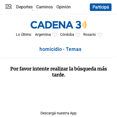
Deportes
Caminos
Opinión
Participá
Programas
Últimas coberturas
Últimas 24 h
En YouTube
Clima
Horóscopo
Lo Último
Argentina
Córdoba
Rosario
homicidio - Temas
Por favor intente realizar la búsqueda más
tarde.
Descargá nuestra App