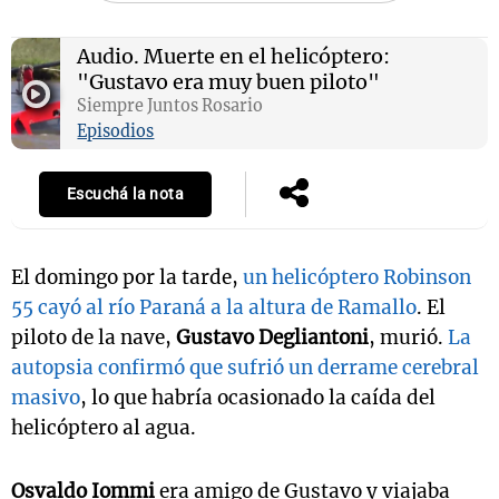
Audio.
Muerte en el helicóptero:
"Gustavo era muy buen piloto"
Notas
Siempre Juntos Rosario
s
Notas
Episodios
La Sole en
ial
Mundial 2026
Cadena 3
Escuchá la nota
El domingo por la tarde,
un helicóptero Robinson
55 cayó al río Paraná a la altura de Ramallo
. El
piloto de la nave,
Gustavo Degliantoni
, murió.
La
autopsia confirmó que sufrió un derrame cerebral
masivo
, lo que habría ocasionado la caída del
helicóptero al agua.
Osvaldo Iommi
era amigo de Gustavo y viajaba