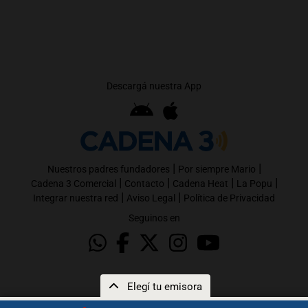
Descargá nuestra App
|
|
Nuestros padres fundadores
Por siempre Mario
|
|
|
|
Cadena 3 Comercial
Contacto
Cadena Heat
La Popu
|
|
Integrar nuestra red
Aviso Legal
Política de Privacidad
Seguinos en
Elegí tu emisora