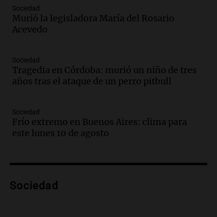
Audio.
“No entendíamos qué cantaban”:
Sociedad
la historia del club de Irlanda
Murió la legisladora María del Rosario
revolucionado por hinchas argentinos
Acevedo
Amamos los Domingos
Episodios
Audio.
Crisis diplomática: el embajador
Sociedad
Tragedia en Córdoba: murió un niño de tres
argentino regresa al país tras conflicto
años tras el ataque de un perro pitbull
con Brasil
Panorama Federal
Episodios
Sociedad
Audio.
Bomberos asisten a senderista
Frío extremo en Buenos Aires: clima para
con fractura de tobillo en refugio Doña
este lunes 10 de agosto
Rosa
Panorama Federal
Episodios
Audio.
Amaycha del Valle avanza en
Sociedad
investigación internacional sobre asma
con nueva tecnología médica
Panorama Federal