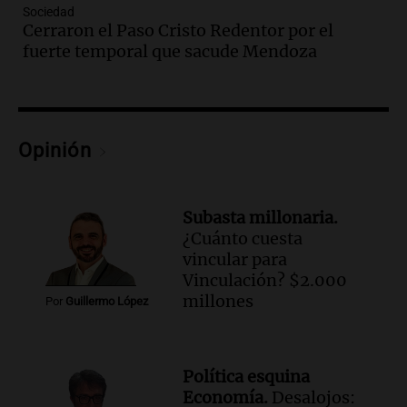
Sociedad
Santa Misa
Cerraron el Paso Cristo Redentor por el
Episodios
fuerte temporal que sacude Mendoza
Audio.
La Bulaya se prepara para el cierre
de su gran muestra anual con la
participación de miles de visitantes
Panorama Federal
Episodios
Opinión
Audio.
El Senado de Santa Fe aprueba
Ley de Emergencia Hídrica ante el
fenómeno del Niño
Subasta millonaria.
Panorama Federal
¿Cuánto cuesta
Episodios
vincular para
Audio.
Una mujer de 40 años muere en
Vinculación? $2.000
un accidente en la Ruta 321 cerca de
millones
Por
Guillermo López
García Fernández
Panorama Federal
Episodios
Política esquina
Audio.
El Tesoro Nacional captura 12
Economía.
Desalojos: