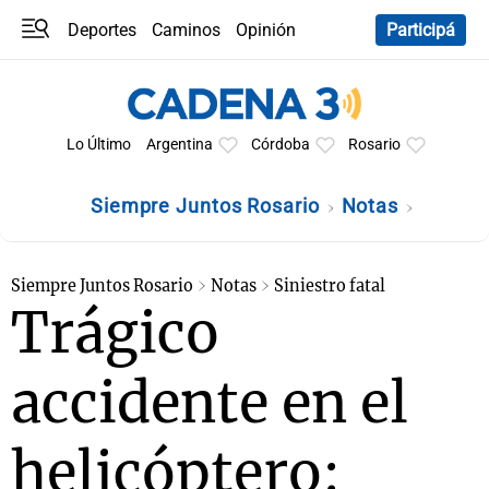
Deportes
Caminos
Opinión
Participá
Programas
Últimas coberturas
Últimas 24 h
En YouTube
Clima
Horóscopo
Lo Último
Argentina
Córdoba
Rosario
Siempre Juntos Rosario
Notas
Siempre Juntos Rosario
Notas
Siniestro fatal
Trágico
accidente en el
helicóptero: