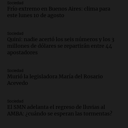
Episodios
Sociedad
Frío extremo en Buenos Aires: clima para
Audio.
Suspenden descuento en SUBE y
este lunes 10 de agosto
aumentan tarifas del SUBTE en Buenos
Aires desde agosto
Panorama Federal
Sociedad
Episodios
Quini: nadie acertó los seis números y los 3
Audio.
Kicillof critica la desregulación
millones de dólares se repartirán entre 44
financiera y el aumento de la morosidad
apostadores
en Buenos Aires
Panorama Federal
Episodios
Sociedad
Murió la legisladora María del Rosario
Audio.
La UNT evalúa apelación ante la
Acevedo
Corte Suprema tras fallo que aparta a
Pagani como rector
Panorama Federal
Sociedad
Episodios
El SMN adelanta el regreso de lluvias al
Audio.
El cardenal Ángel Rossi advirtió
AMBA: ¿cuándo se esperan las tormentas?
que la justicia social viene siendo
“despreciada y burlada”