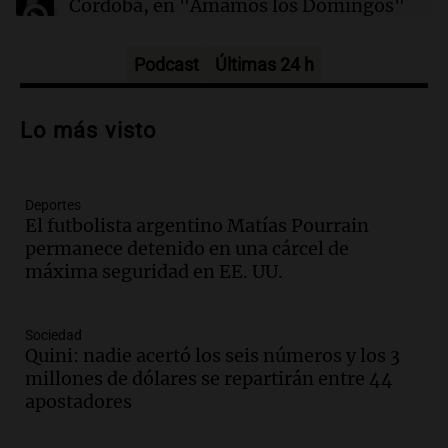
Córdoba, en "Amamos los Domingos"
Amamos los Domingos
Episodios
Podcast
Últimas 24 h
Audio.
Patricia Palmer y Mario Pasik
hablaron de su obra en Cadena 3
Lo más visto
Amamos los Domingos
Episodios
Deportes
Audio.
Córdoba espera a León XIV con el
El futbolista argentino Matías Pourrain
recuerdo del paso de Juan Pablo II: "Te
permanece detenido en una cárcel de
traspasaba con la mirada"
máxima seguridad en EE. UU.
Amamos los Domingos
Episodios
Audio.
El observatorio de Bosque Alegre,
Sociedad
un imperdible cordobés para los
Quini: nadie acertó los seis números y los 3
amantes de la astronomía
millones de dólares se repartirán entre 44
Amamos los Domingos
apostadores
Episodios