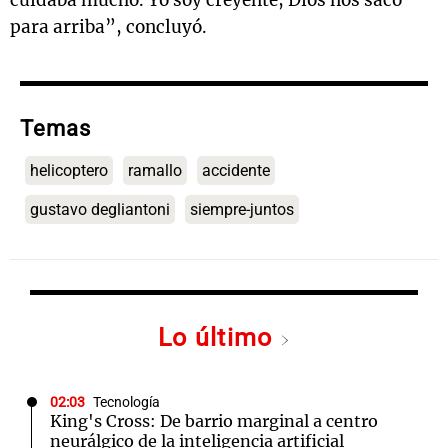
cuidaba mucho. Yo soy creyente, Dios nos sacó
para arriba”, concluyó.
Temas
helicoptero
ramallo
accidente
gustavo degliantoni
siempre-juntos
Lo último
02:03
Tecnología
King's Cross: De barrio marginal a centro
neurálgico de la inteligencia artificial