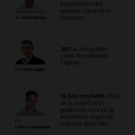
billones de pesos y genera excedente de
propietarios del
liquidez de 4 billones
interior, no se aten
Panorama Federal
los rulos
Por
Adrián Simioni
Episodios
Audio.
La lección del Titanic y la
humildad en tiempos de tormenta
según San Ignacio de Loyola
3x1=4.
Los gustos
Panorama Federal
caros del ministro
Episodios
Caputo
Audio.
Tormentas y filtraciones: "El
Por
Sergio Suppo
agua entra por donde menos
imaginamos"
Una Mañana para todos Rosario
Episodios
El dato confiable.
Más
de la mitad de la
población reza en la
intimidad, según un
Por
informe de la UBA
Federico Albarenque