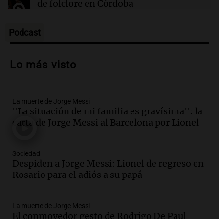
de folclore en Córdoba
Tarde y Media
Episodios
Podcast
Audio.
Trágico accidente en Mendoza:
un muerto y varios heridos tras caída de
Lo más visto
vehículos desde un puente
Panorama Federal
Episodios
La muerte de Jorge Messi
Audio.
Tragedia en Mendoza: un muerto
"La situación de mi familia es gravísima": la
y cinco heridos tras caer dos autos desde
carta de Jorge Messi al Barcelona por Lionel
un puente
Una mañana para todos
Episodios
Sociedad
Audio.
Messi llegará esta noche a
Despiden a Jorge Messi: Lionel de regreso en
Rosario para acompañar a su familia
Rosario para el adiós a su papá
tras la muerte de su papá
Una mañana para todos
La muerte de Jorge Messi
Episodios
El conmovedor gesto de Rodrigo De Paul