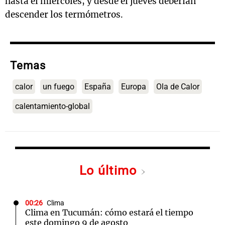
hasta el miércoles, y desde el jueves deberían
descender los termómetros.
Temas
calor
un fuego
España
Europa
Ola de Calor
calentamiento-global
Lo último
00:26
Clima
Clima en Tucumán: cómo estará el tiempo
este domingo 9 de agosto