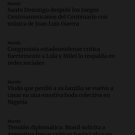
Episodios
Mundo
Santo Domingo despide los Juegos
Audio.
La historia de la servilleta que
Centroamericanos del Centenario con
firmó Jorge Messi para el primer
música de Juan Luis Guerra
contrato de Leo con Barcelona
Una mañana para todos
Episodios
Mundo
Congresista estadounidense critica
Audio.
Joan Gaspart: "Sin Jorge, no sé si
fuertemente a Lula y Milei lo respalda en
Messi hubiera llegado adonde llegó"
redes sociales
Una mañana para todos
Episodios
Mundo
Audio.
El orgullo y el sueño argentino de
Viudo que perdió a su familia se vuelve a
Jorge Messi en una entrevista con Rony
casar en una emotiva boda colectiva en
Vargas en 2007
Nigeria
Una mañana para todos
Episodios
Audio.
El abuelo de Agostina Vega, tras
Mundo
las nuevas detenciones: "En esa casa
Tensión diplomática: Brasil solicita a
todos tenían algo que ver"
Argentina frenar críticas hacia Lula y su