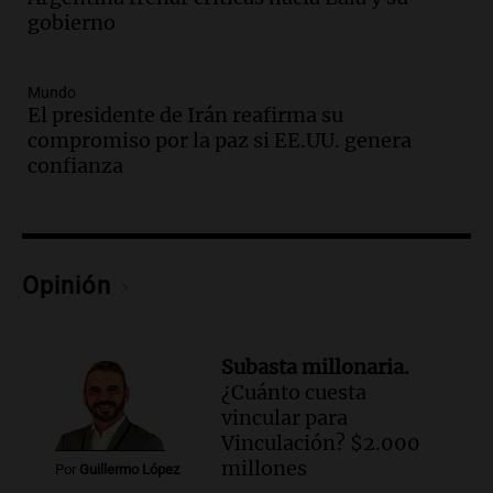
Una mañana para todos
gobierno
Episodios
Audio.
Una nutricionista derribó el mito
Mundo
del desayuno ideal: qué alimentos
El presidente de Irán reafirma su
conviene priorizar
compromiso por la paz si EE.UU. genera
Una mañana para todos
confianza
Episodios
Audio.
Murió Jorge Messi
Una mañana para todos
Opinión
Episodios
Audio.
Mateo, a los 25 años, lucha
contra el tiempo: necesita un trasplante
Subasta millonaria.
para poder seguir viviend
¿Cuánto cuesta
Una mañana para todos
vincular para
Episodios
Vinculación? $2.000
millones
Audio.
Estiman que la inflación nacional
Por
Guillermo López