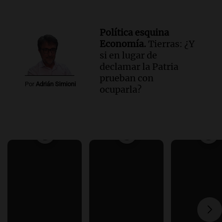
Política esquina
Economía.
Tierras: ¿Y
si en lugar de
declamar la Patria
prueban con
Por
Adrián Simioni
ocuparla?