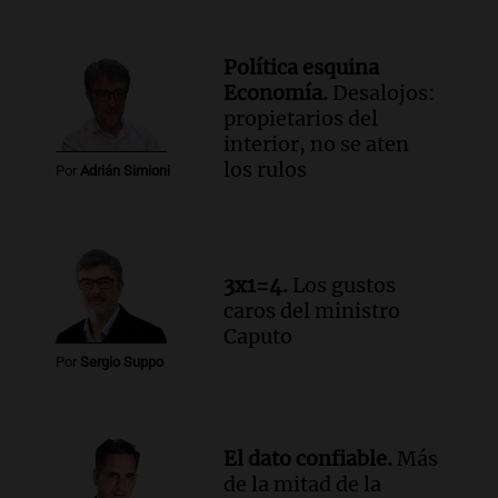
de julio será menor al 2,9% registrado
en CABA
Una mañana para todos
Política esquina
Episodios
Economía.
Desalojos:
Audio.
Altas Cumbres: rescataron a una
propietarios del
cabra que llevaba ocho días atrapada en
interior, no se aten
un precipicio
los rulos
Por
Adrián Simioni
Una mañana para todos
Episodios
Audio.
Chile planteó mejorar la
conectividad fronteriza, aérea y digital
3x1=4.
Los gustos
con Jujuy
caros del ministro
Panorama Federal
Caputo
Episodios
Por
Sergio Suppo
El dato confiable.
Más
de la mitad de la