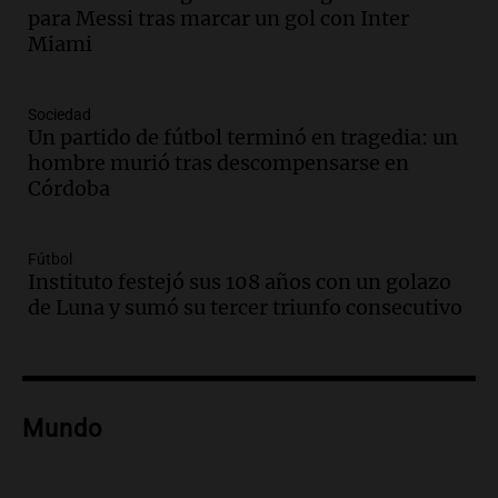
Audio.
Ley de Propiedad Privada: el revés
para Messi tras marcar un gol con Inter
en el Congreso expuso una debilidad
Miami
comunicacional del Gobierno
Una mañana para todos
Episodios
Sociedad
Un partido de fútbol terminó en tragedia: un
Audio.
Casabindo se prepara para una
hombre murió tras descompensarse en
celebración única: 30.000 turistas y el
Córdoba
tradicional Toreo de la Vincha
Una mañana para todos
Episodios
Fútbol
Audio.
Borges, abogada de Pourrain:
Instituto festejó sus 108 años con un golazo
"Tres hombres se lo llevaron para
de Luna y sumó su tercer triunfo consecutivo
hacerle preguntas y nunca regresó"
Una mañana para todos
Episodios
Audio.
Voluntarios limpiaron 9.000
Mundo
metros del río Suquía y retiraron hasta
800 kilos de basura por jornada
Una mañana para todos