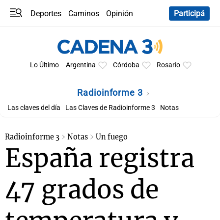
Deportes
Caminos
Opinión
Participá
Programas
Últimas coberturas
Últimas 24 h
En YouTube
Clima
Horóscopo
Lo Último
Argentina
Córdoba
Rosario
Radioinforme 3
Las claves del día
Las Claves de Radioinforme 3
Notas
Radioinforme 3
Notas
Un fuego
España registra
47 grados de