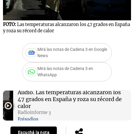
FOTO:
Las temperaturas alcanzaron los 47 grados en España
Notas
y roza su récord de calor
s
Notas
La Sole en
ial
Mundial 2026
Cadena 3
Mirá las notas de Cadena 3 en Google
News
Mirá las notas de Cadena 3 en
WhatsApp
Audio.
Las temperaturas alcanzaron los
47 grados en España y roza su récord de
calor
Radioinforme 3
Episodios
Escuchá la nota