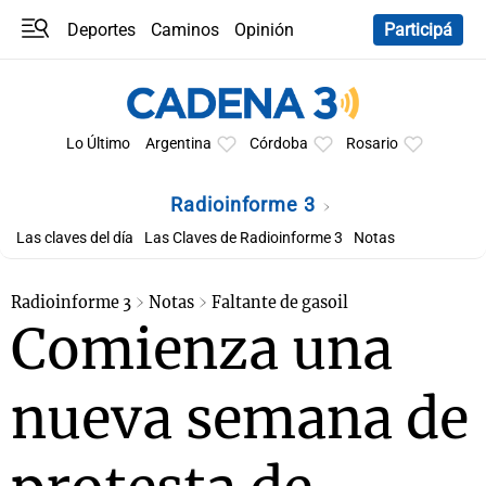
Deportes
Caminos
Opinión
Participá
Programas
Últimas coberturas
Últimas 24 h
En YouTube
Clima
Horóscopo
Lo Último
Argentina
Córdoba
Rosario
Radioinforme 3
Las claves del día
Las Claves de Radioinforme 3
Notas
Radioinforme 3
Notas
Faltante de gasoil
Comienza una
nueva semana de