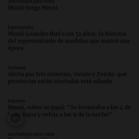
Una mañana para todos
Audio.
Ley de Propiedad Privada: el revés
Murió Jorge Messi
en el Congreso expuso una debilidad
comunicacional del Gobierno
Una mañana para todos
Espectáculos
Episodios
Murió Leandro Rud a los 51 años: la historia
Audio.
Casabindo se prepara para una
del representante de modelos que marcó una
celebración única: 30.000 turistas y el
época
tradicional Toreo de la Vincha
Una mañana para todos
Sociedad
Episodios
Alerta por frío extremo, viento y Zonda: qué
Audio.
Borges, abogada de Pourrain:
provincias están afectadas este sábado
"Tres hombres se lo llevaron para
hacerle preguntas y nunca regresó"
Una mañana para todos
Deportes
Episodios
Messi, sobre su papá: "Se levantaba a las 4 de
la mañana y volvía a las 9 de la noche"
Audio.
Voluntarios limpiaron 9.000
metros del río Suquía y retiraron hasta
800 kilos de basura por jornada
Una mañana para todos
Una mañana para todos