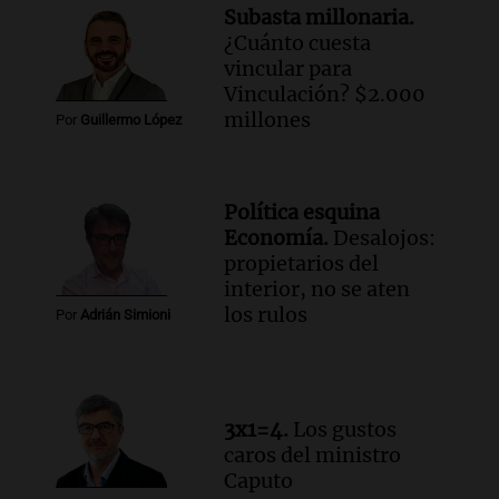
de julio será menor al 2,9% registrado
Subasta millonaria.
en CABA
¿Cuánto cuesta
Una mañana para todos
vincular para
Episodios
Vinculación? $2.000
Audio.
Altas Cumbres: rescataron a una
millones
Por
Guillermo López
cabra que llevaba ocho días atrapada en
un precipicio
Una mañana para todos
Política esquina
Episodios
Economía.
Desalojos:
Audio.
Chile planteó mejorar la
propietarios del
conectividad fronteriza, aérea y digital
interior, no se aten
con Jujuy
los rulos
Por
Adrián Simioni
Panorama Federal
Episodios
Audio.
Del fitness a la longevidad: por
qué crece el consumo de alimentos con
3x1=4.
Los gustos
proteínas
caros del ministro
Una mañana para todos
Caputo
Episodios