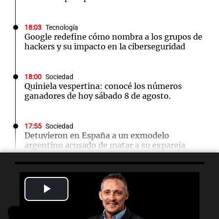
18:03
Tecnología
Google redefine cómo nombra a los grupos de
hackers y su impacto en la ciberseguridad
18:00
Sociedad
Quiniela vespertina: conocé los números
ganadores de hoy sábado 8 de agosto.
17:55
Sociedad
Detuvieron en España a un exmodelo
argentino acusado de matar a su expareja
17:47
Cadena 3 Mundo
Escuchá lo último
El impactante momento en que un terremoto
Play
sorprendió a médicos durante una cirugía en
Japón
Video
Audio.
Orellana Lucca celebró su peña