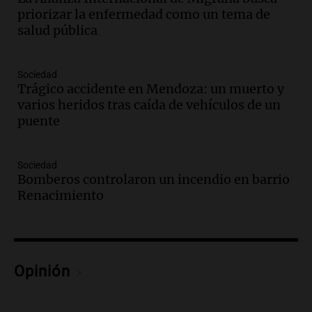
todos tenían algo que ver"
priorizar la enfermedad como un tema de
Una mañana para todos
salud pública
Episodios
Audio.
Una nutricionista derribó el mito
del desayuno ideal: qué alimentos
Sociedad
conviene priorizar
Trágico accidente en Mendoza: un muerto y
Una mañana para todos
varios heridos tras caída de vehículos de un
Episodios
puente
Audio.
Murió Jorge Messi
Sociedad
Una mañana para todos
Bomberos controlaron un incendio en barrio
Episodios
Renacimiento
Audio.
Mateo, a los 25 años, lucha
contra el tiempo: necesita un trasplante
para poder seguir viviend
Una mañana para todos
Opinión
Episodios
Audio.
Estiman que la inflación nacional