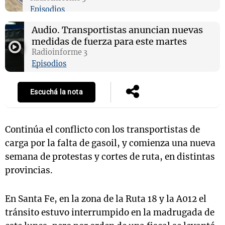
Episodios
Audio.
Transportistas anuncian nuevas
medidas de fuerza para este martes
Notas
Radioinforme 3
s
Notas
Episodios
La Sole en
ial
Mundial 2026
Cadena 3
Escuchá la nota
Continúa el conflicto con los transportistas de
carga por la falta de gasoil, y comienza una nueva
semana de protestas y cortes de ruta, en distintas
provincias.
En Santa Fe, en la zona de la Ruta 18 y la A012 el
tránsito estuvo interrumpido en la madrugada de