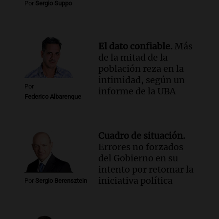
Por
Sergio Suppo
Audio.
Investigan un asalto millonario a
la cooperativa Talamochita en Villa
María
Panorama Federal
El dato confiable.
Más
Episodios
de la mitad de la
población reza en la
intimidad, según un
Por
informe de la UBA
Federico Albarenque
Cuadro de situación.
Errores no forzados
del Gobierno en su
intento por retomar la
iniciativa política
Por
Sergio Berensztein