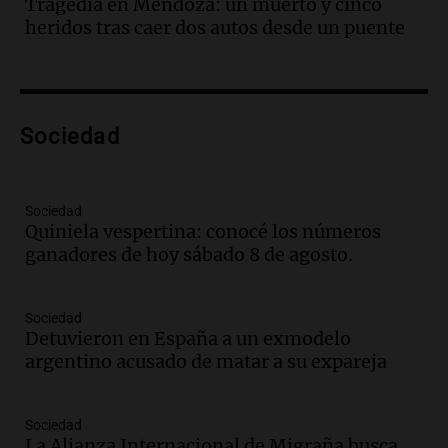
Tragedia en Mendoza: un muerto y cinco
Episodios
heridos tras caer dos autos desde un puente
Audio.
La historia de la servilleta que
firmó Jorge Messi para el primer
contrato de Leo con Barcelona
Una mañana para todos
Episodios
Sociedad
Audio.
Joan Gaspart: "Sin Jorge, no sé si
Messi hubiera llegado adonde llegó"
Sociedad
Una mañana para todos
Quiniela vespertina: conocé los números
Episodios
ganadores de hoy sábado 8 de agosto.
Audio.
El orgullo y el sueño argentino de
Jorge Messi en una entrevista con Rony
Sociedad
Vargas en 2007
Detuvieron en España a un exmodelo
Una mañana para todos
argentino acusado de matar a su expareja
Episodios
Audio.
El abuelo de Agostina Vega, tras
las nuevas detenciones: "En esa casa
Sociedad
La Alianza Internacional de Migraña busca