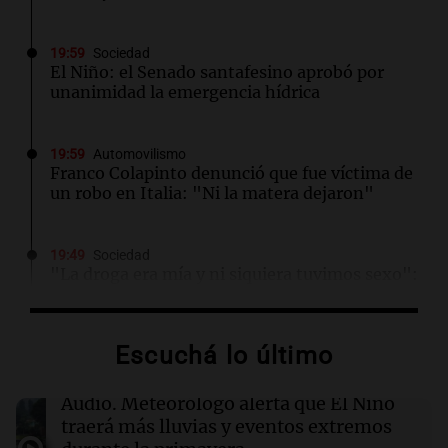
19:59
Sociedad
El Niño: el Senado santafesino aprobó por
unanimidad la emergencia hídrica
19:59
Automovilismo
Franco Colapinto denunció que fue víctima de
un robo en Italia: "Ni la matera dejaron"
19:49
Sociedad
"La droga era mía y ni siquiera tuvimos sexo":
Candela Arizaga contó cómo fue su noche con
Moyano
Escuchá lo último
19:46
Sociedad
Incidentes frente al Congreso: tres detenidos
Audio.
Meteorólogo alerta que El Niño
y dos heridos tras la marcha
traerá más lluvias y eventos extremos