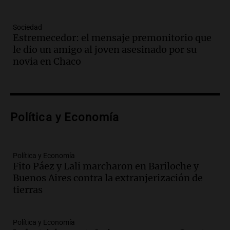
Audio.
Detienen en Salta a abogado que
violó libertad condicional al ir al
Sociedad
Mundial de Atlanta
Estremecedor: el mensaje premonitorio que
Panorama Federal
le dio un amigo al joven asesinado por su
Episodios
novia en Chaco
Audio.
La UNC entregó más bicicletas a
estudiantes y proyecta duplicar el
programa de movilidad sustentable
Viva la Radio
Política y Economía
Episodios
Audio.
Expertos advierten sobre posible
nevada en Mendoza este fin de semana
tras condiciones invernales
Política y Economía
Fito Páez y Lali marcharon en Bariloche y
Panorama Federal
Buenos Aires contra la extranjerización de
Episodios
tierras
Audio.
Padres presentes, pero
distraídos: ¿Qué pasa con un niño
cuando el padre mira mucho el teléfono?
Política y Economía
Educar entre todos