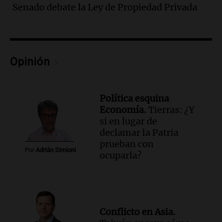
Huawei en Neuquén
Senado debate la Ley de Propiedad Privada
Panorama Federal
Episodios
Audio.
El vicegobernador de Salta resalta
la presencia de 70.000 bolivianos en la
Opinión
provincia y su integración
Panorama Federal
Episodios
Política esquina
Audio.
La amiga del Papa León XIV
Economía.
Tierras: ¿Y
recordó su paso por Perú: "Nos decía
si en lugar de
siempre: ''Difundan el milagro''"
declamar la Patria
Viva la Radio
prueban con
Episodios
Por
Adrián Simioni
ocuparla?
Audio.
Santa Fe, segunda provincia con
más femicidios del país, según informe
de Casa del Encuentro
Panorama Federal
Episodios
Conflicto en Asia.
Audio.
Santa Fe reactivará 1.500