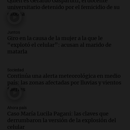
Quién es Gerardo Gasparutti, el docente
en Rosario contra la ley de Propiedad
universitario detenido por el femicidio de su
Privada.
esposa
Viva la Radio Rosario
Episodios
Audio.
Manifestación en Rosario contra
Juntos
la ley de Propiedad Privada debatida en
Giro en la causa de la mujer a la que le
el Senado.
“explotó el celular”: acusan al marido de
Viva la Radio Rosario
matarla
Episodios
Audio.
Luis Juez cuestionó la polémica
Sociedad
por la Ley de Tierras: "Construyeron un
Continúa una alerta meteorológica en medio
relato mentiroso"
país: las zonas afectadas por lluvias y vientos
Informados al regreso
fuertes
Episodios
Audio.
La Boulaille se prepara para su
gran expo, con concurso de panificados
Ahora país
Caso María Lucila Pagani: las claves que
y actividades destacadas
derrumbaron la versión de la explosión del
Panorama Federal
celular
Episodios