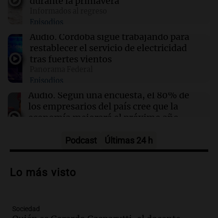
durante la primavera
Informados al regreso
19:41
Política y Economía
Episodios
Fito Páez y Lali marcharon en Bariloche y
Buenos Aires contra la extranjerización de
Audio.
Córdoba sigue trabajando para
tierras
restablecer el servicio de electricidad
tras fuertes vientos
Panorama Federal
19:39
Mundo
Episodios
Aumentan los casos de náuseas entre
consumidores crónicos de marihuana en EE.
Audio.
Según una encuesta, el 80% de
UU.
los empresarios del país cree que la
economía mejorará el próximo año
Amamos Argentina
Episodios
Podcast
Últimas 24 h
Audio.
Carolina Losada: "Faltó que el
oficialismo la explique mejor" sobre la
Lo más visto
ley de propiedad privada
Informados al regreso
Episodios
Sociedad
Audio.
Debate en el Senado y protesta