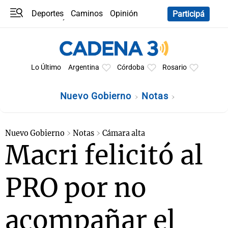
Deportes
Caminos
Opinión
Participá
Programas
Últimas coberturas
Últimas 24 h
En YouTube
Clima
Horóscopo
Lo Último
Argentina
Córdoba
Rosario
Nuevo Gobierno
Notas
Nuevo Gobierno
Notas
Cámara alta
Macri felicitó al
PRO por no
acompañar el