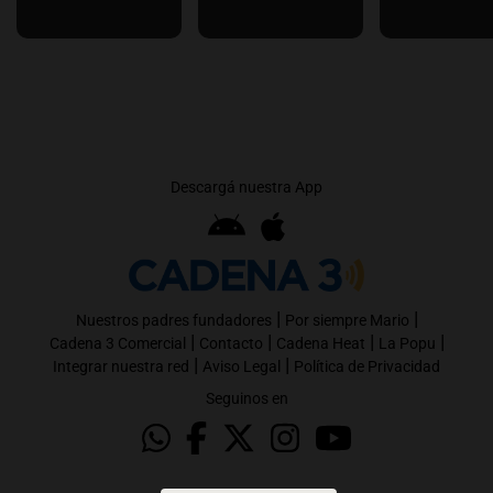
Descargá nuestra App
|
|
Nuestros padres fundadores
Por siempre Mario
|
|
|
|
Cadena 3 Comercial
Contacto
Cadena Heat
La Popu
|
|
Integrar nuestra red
Aviso Legal
Política de Privacidad
Seguinos en