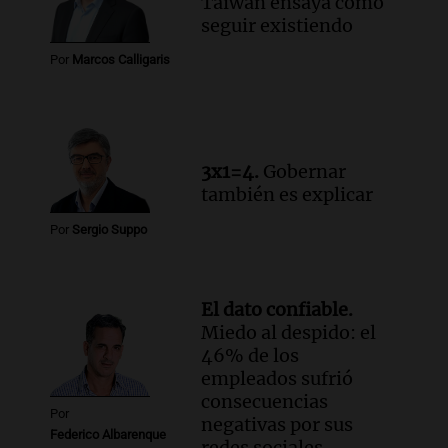
Taiwán ensaya cómo
viviendas paralizadas tras el cierre de
seguir existiendo
Procrear en la provincia
Por
Marcos Calligaris
Panorama Federal
Episodios
3x1=4.
Gobernar
también es explicar
Por
Sergio Suppo
El dato confiable.
Miedo al despido: el
46% de los
empleados sufrió
consecuencias
Por
negativas por sus
Federico Albarenque
redes sociales