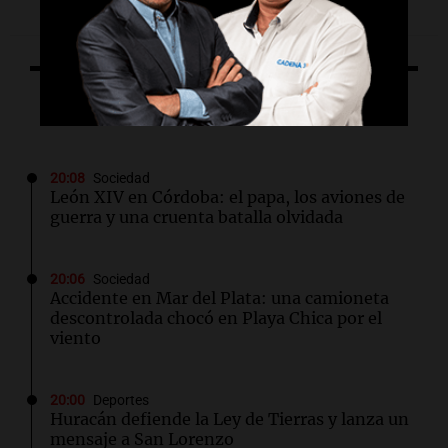
Lo último
20:08
Sociedad
León XIV en Córdoba: el papa, los aviones de
guerra y una cruenta batalla olvidada
20:06
Sociedad
Accidente en Mar del Plata: una camioneta
descontrolada chocó en Playa Chica por el
viento
20:00
Deportes
Huracán defiende la Ley de Tierras y lanza un
mensaje a San Lorenzo