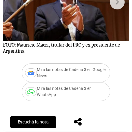
Notas
s
Notas
La Sole en
ial
Mundial 2026
Cadena 3
FOTO:
Mauricio Macri, titular del PRO y ex presidente de
F
Argentina.
A
Mirá las notas de Cadena 3 en Google
News
Mirá las notas de Cadena 3 en
WhatsApp
Escuchá la nota