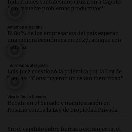
Industriales santafesinos cruzaron a Caputo:
Episodios
"No resuelve problemas productivos"
Audio.
Presentan el innovador Parque
Tecnológico en Villa María con dos
Amamos Argentina
edificios icónicos
El 80% de los empresarios del país esperan
Panorama Federal
una mejora económica en 2027, aunque con
Episodios
cautela
Audio.
Polémica en el fútbol argentino:
árbitros bajo la lupa tras fallos
controvertidos
Informados al regreso
Panorama Federal
Luis Juez cuestionó la polémica por la Ley de
Episodios
Tierras: "Construyeron un relato mentiroso"
Audio.
El kirchnerismo no logra apoyo
para modificar proyecto de propiedad
Viva la Radio Rosario
privada en el Senado Nacional
Debate en el Senado y manifestación en
Panorama Federal
Rosario contra la Ley de Propiedad Privada
Episodios
Audio.
Estados Unidos advierte sobre
contrato entre cooperativa argentina y
Sin el capítulo sobre tierras a extranjeros, el