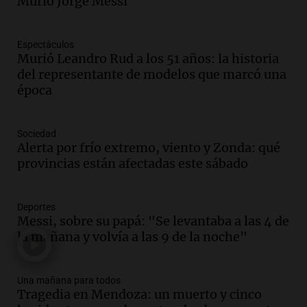
Murió Jorge Messi
en el Congreso expuso una debilidad
comunicacional del Gobierno
Una mañana para todos
Espectáculos
Episodios
Murió Leandro Rud a los 51 años: la historia
Audio.
Casabindo se prepara para una
del representante de modelos que marcó una
celebración única: 30.000 turistas y el
época
tradicional Toreo de la Vincha
Una mañana para todos
Sociedad
Episodios
Alerta por frío extremo, viento y Zonda: qué
Audio.
Borges, abogada de Pourrain:
provincias están afectadas este sábado
"Tres hombres se lo llevaron para
hacerle preguntas y nunca regresó"
Una mañana para todos
Deportes
Episodios
Messi, sobre su papá: "Se levantaba a las 4 de
la mañana y volvía a las 9 de la noche"
Audio.
Voluntarios limpiaron 9.000
metros del río Suquía y retiraron hasta
800 kilos de basura por jornada
Una mañana para todos
Una mañana para todos
Tragedia en Mendoza: un muerto y cinco
Episodios