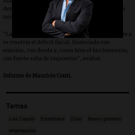
más de lo que recaudan. Entonces siempre se
desvió la atención hacia las consecuencias, pero
nunca hacia las causas".
"Las crisis eran siempre recurrentes porque nunca
se resolvía el déficit fiscal, financiado con
emisión, con deuda y, como hizo el kirchnerismo,
con fuerte suba de impuestos", evaluó.
Informe de Mauricio Conti.
Temas
Luis Caputo
Estabilidad
Dólar
Nuevo gobierno
empresarios