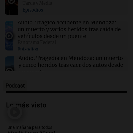
17:47
Mundo
Tarde y Media
Conductores demandan a Mercedes AMG por
Episodios
quemaduras ocasionadas por el logotipo del
vehículo
Audio.
Trágico accidente en Mendoza:
un muerto y varios heridos tras caída de
vehículos desde un puente
17:43
Deportes
Panorama Federal
Deportivo Riestra se impone 2-0 a
Episodios
Estudiantes y se posiciona en la tabla
Audio.
Tragedia en Mendoza: un muerto
y cinco heridos tras caer dos autos desde
un puente
Una mañana para todos
Episodios
Podcast
Audio.
Messi llegará esta noche a
Rosario para acompañar a su familia
Lo más visto
tras la muerte de su papá
Una mañana para todos
Episodios
Una mañana para todos
Audio.
Ley de Propiedad Privada: el revés