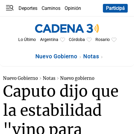
Deportes
Caminos
Opinión
Participá
Programas
Últimas coberturas
Últimas 24 h
En YouTube
Clima
Horóscopo
Lo Último
Argentina
Córdoba
Rosario
Nuevo Gobierno
Notas
Nuevo Gobierno
Notas
Nuevo gobierno
Caputo dijo que
la estabilidad
"vino para