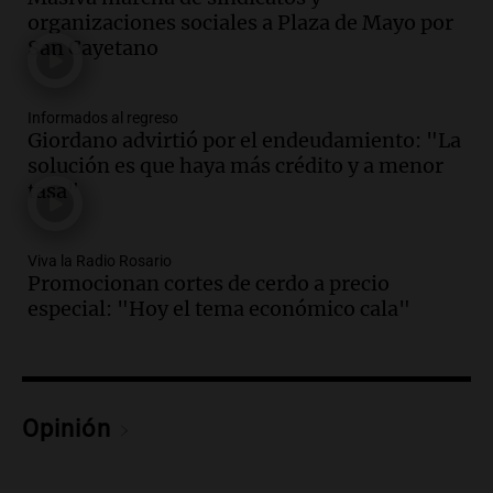
organizaciones sociales a Plaza de Mayo por
Episodios
San Cayetano
Audio.
Una nutricionista derribó el mito
del desayuno ideal: qué alimentos
conviene priorizar
Informados al regreso
Una mañana para todos
Giordano advirtió por el endeudamiento: "La
Episodios
solución es que haya más crédito y a menor
tasa"
Audio.
Murió Jorge Messi
Una mañana para todos
Viva la Radio Rosario
Episodios
Promocionan cortes de cerdo a precio
especial: "Hoy el tema económico cala"
Audio.
Mateo, a los 25 años, lucha
contra el tiempo: necesita un trasplante
para poder seguir viviend
Una mañana para todos
Episodios
Opinión
Audio.
Estiman que la inflación nacional
de julio será menor al 2,9% registrado