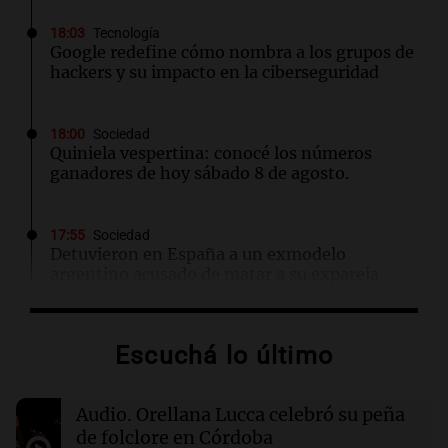
18:03
Tecnología
Google redefine cómo nombra a los grupos de
hackers y su impacto en la ciberseguridad
18:00
Sociedad
Quiniela vespertina: conocé los números
ganadores de hoy sábado 8 de agosto.
17:55
Sociedad
Detuvieron en España a un exmodelo
argentino acusado de matar a su expareja
17:47
Cadena 3 Mundo
Escuchá lo último
El impactante momento en que un terremoto
sorprendió a médicos durante una cirugía en
Japón
Audio.
Orellana Lucca celebró su peña
de folclore en Córdoba