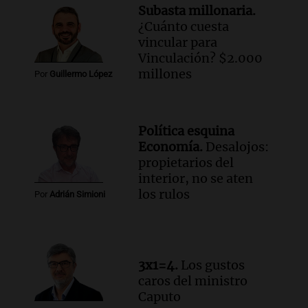
en CABA
Subasta millonaria.
Una mañana para todos
¿Cuánto cuesta
Episodios
vincular para
Audio.
Altas Cumbres: rescataron a una
Vinculación? $2.000
cabra que llevaba ocho días atrapada en
millones
Por
Guillermo López
un precipicio
Una mañana para todos
Episodios
Política esquina
Audio.
Chile planteó mejorar la
Economía.
Desalojos:
conectividad fronteriza, aérea y digital
propietarios del
con Jujuy
interior, no se aten
Panorama Federal
los rulos
Por
Adrián Simioni
Episodios
Audio.
Del fitness a la longevidad: por
qué crece el consumo de alimentos con
proteínas
3x1=4.
Los gustos
Una mañana para todos
caros del ministro
Episodios
Caputo
Audio.
Investigan un asalto millonario a