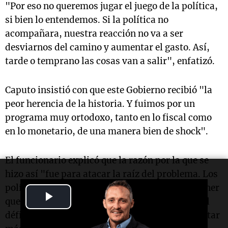
"Por eso no queremos jugar el juego de la política,
si bien lo entendemos. Si la política no
acompañara, nuestra reacción no va a ser
desviarnos del camino y aumentar el gasto. Así,
tarde o temprano las cosas van a salir", enfatizó.
Caputo insistió con que este Gobierno recibió "la
peor herencia de la historia. Y fuimos por un
programa muy ortodoxo, tanto en lo fiscal como
en lo monetario, de una manera bien de shock".
El funcionario explicó que la razón por la que se
hizo así "fue para atacar la raíz del problema. Los
políticos siempre tuvieron la excusa para no tener
Play
que sincerar que el problema real siempre fue el
déficit fiscal. Los políticos siempre quieren gastar
Video