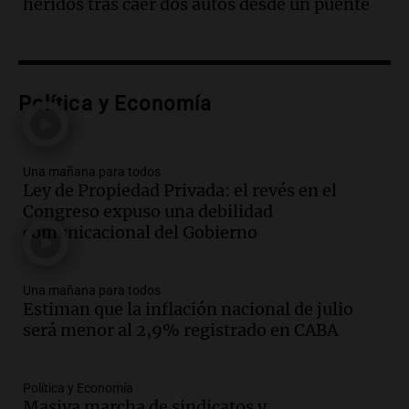
heridos tras caer dos autos desde un puente
Audio.
La historia de la servilleta que
firmó Jorge Messi para el primer
contrato de Leo con Barcelona
Una mañana para todos
Episodios
Política y Economía
Audio.
Joan Gaspart: "Sin Jorge, no sé si
Messi hubiera llegado adonde llegó"
Una mañana para todos
Una mañana para todos
Ley de Propiedad Privada: el revés en el
Episodios
Congreso expuso una debilidad
comunicacional del Gobierno
Audio.
El orgullo y el sueño argentino de
Jorge Messi en una entrevista con Rony
Vargas en 2007
Una mañana para todos
Una mañana para todos
Estiman que la inflación nacional de julio
Episodios
será menor al 2,9% registrado en CABA
Audio.
El abuelo de Agostina Vega, tras
las nuevas detenciones: "En esa casa
todos tenían algo que ver"
Política y Economía
Masiva marcha de sindicatos y
Una mañana para todos