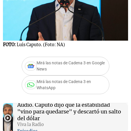
Notas
s
Notas
La Sole en
ial
Mundial 2026
Cadena 3
FOTO:
Luis Caputo. (Foto: NA)
Mirá las notas de Cadena 3 en Google
News
Mirá las notas de Cadena 3 en
WhatsApp
Audio.
Caputo dijo que la estabilidad
"vino para quedarse" y descartó un salto
del dólar
Viva la Radio