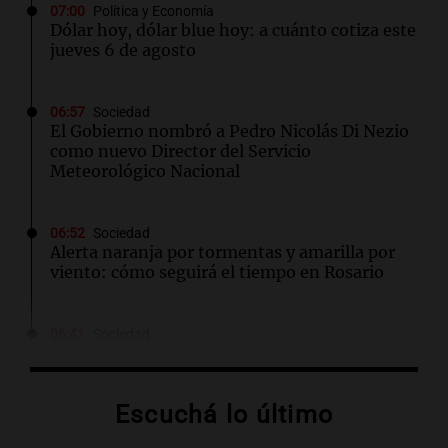
07:00
Política y Economía
Dólar hoy, dólar blue hoy: a cuánto cotiza este
jueves 6 de agosto
06:57
Sociedad
El Gobierno nombró a Pedro Nicolás Di Nezio
como nuevo Director del Servicio
Meteorológico Nacional
06:52
Sociedad
Alerta naranja por tormentas y amarilla por
viento: cómo seguirá el tiempo en Rosario
06:41
Sociedad
Candela Arizaga se refirió al escándalo con
Facundo Moyano: "Tengo errores como
cualquiera"
Escuchá lo último