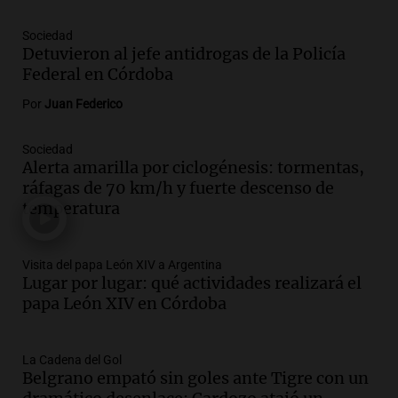
Episodios
Sociedad
Audio.
Río Gallegos enfrenta secuelas de
Detuvieron al jefe antidrogas de la Policía
lluvias, senadores manifiestan
Federal en Córdoba
oposición a ley de tierras
Panorama Federal
Por
Juan Federico
Episodios
Audio.
Mendoza celebra la apertura del
Sociedad
Alerta amarilla por ciclogénesis: tormentas,
centro de esquí Penitentes Park tras
ráfagas de 70 km/h y fuerte descenso de
siete años de cierre por falta de nieve
temperatura
Panorama Federal
Episodios
Audio.
Madres en Rosario piden por la
Visita del papa León XIV a Argentina
Lugar por lugar: qué actividades realizará el
ley Joaquín.
papa León XIV en Córdoba
Viva la Radio Rosario
Episodios
Audio.
Juan Pedro Colombo, rematador
La Cadena del Gol
Belgrano empató sin goles ante Tigre con un
de hacienda: “Las tecnologías no