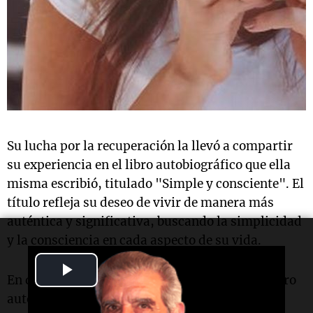
Su lucha por la recuperación la llevó a compartir
su experiencia en el libro autobiográfico que ella
misma escribió, titulado "Simple y consciente". El
título refleja su deseo de vivir de manera más
auténtica y significativa, buscando la simplicidad
y la consciencia en cada aspecto de su vida.
Play
En diciembre de 2022, Silvina Luna lanzó su libro
Video
autobiográfico "Simple y consciente: un viaje