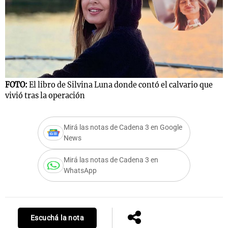
Notas
s
Notas
La Sole en
ial
Mundial 2026
Cadena 3
FOTO:
El libro de Silvina Luna donde contó el calvario que
vivió tras la operación
Mirá las notas de Cadena 3 en Google
News
Mirá las notas de Cadena 3 en
WhatsApp
Escuchá la nota