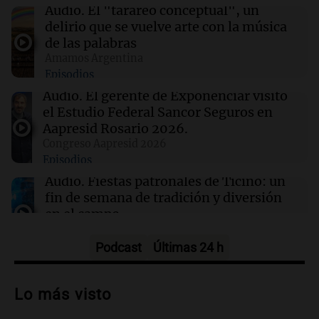
06:36
Mundo
Audio.
El "tarareo conceptual", un
Nigeria: Presidente celebra rescate de 308
delirio que se vuelve arte con la música
secuestrados en una operación histórica
de las palabras
Amamos Argentina
Episodios
06:31
Mundo
EEUU asegura que no hubo fuga de fósforo
Audio.
El gerente de Exponenciar visitó
blanco en su base aérea en Corea del Sur
el Estudio Federal Sancor Seguros en
Aapresid Rosario 2026.
Congreso Aapresid 2026
06:30
Sociedad
Episodios
Alerta meteorológica extrema en medio país:
todas las zonas complicadas por lluvias y
Audio.
Fiestas patronales de Ticino: un
vientos fuerte
fin de semana de tradición y diversión
en el campo
Panorama Federal
Episodios
Podcast
Últimas 24 h
Audio.
Preparativos para la feria en La
Bulalle, Córdoba: actividades y horarios
Lo más visto
de apertura
Panorama Federal