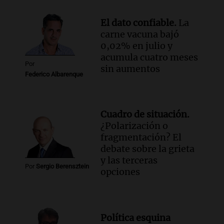
Panorama Federal
Episodios
El dato confiable.
La
Audio.
El ministro de Economía de Santa
carne vacuna bajó
Fe relativiza el impacto del fallo sobre
0,02% en julio y
jubilaciones en la provincia
acumula cuatro meses
Panorama Federal
Por
sin aumentos
Episodios
Federico Albarenque
Cuadro de situación.
¿Polarización o
fragmentación? El
debate sobre la grieta
y las terceras
Por
Sergio Berensztein
opciones
Política esquina