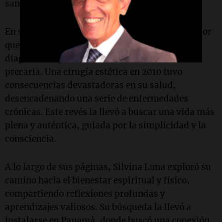
sanador físico, mental y espiritual".
En sus páginas, compartió el viaje transformador
que emprendió después de enfrentar un
diagnóstico que le advirtió sobre su salud
precaria. Una cirugía estética en 2010 tuvo
consecuencias devastadoras en su salud,
desencadenando una serie de enfermedades
crónicas. Este revés la llevó a buscar una vida más
plena y auténtica, guiada por la simplicidad y la
consciencia.
A lo largo de sus páginas, Silvina Luna exploró su
camino hacia el bienestar espiritual y físico,
compartiendo reflexiones profundas y
aprendizajes valiosos. Su búsqueda la llevó a
instalarse en Panamá, donde buscó una conexión