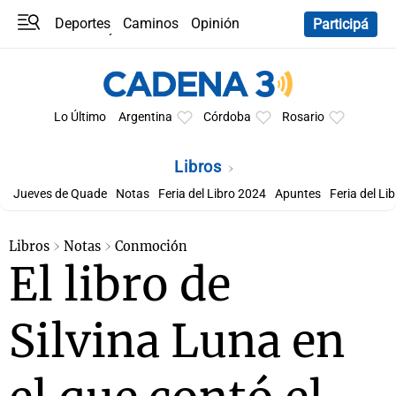
Deportes
Caminos
Opinión
Participá
Programas
Últimas coberturas
Últimas 24 h
En YouTube
Clima
Horóscopo
Lo Último
Argentina
Córdoba
Rosario
Libros
Jueves de Quade
Notas
Feria del Libro 2024
Apuntes
Feria del Li
Libros
Notas
Conmoción
El libro de
Silvina Luna en