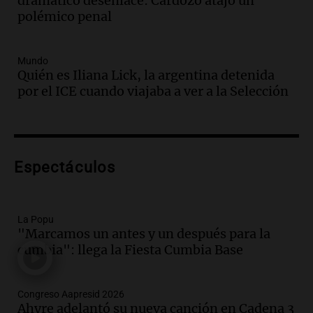
dramático desenlace: Cardozo atajó un
reemplazan el contacto con la gente”
polémico penal
La Argentina, hoy
Episodios
Audio.
Un trabajador herido tras caer a
Mundo
Quién es Iliana Lick, la argentina detenida
un pozo de 17 metros en Nueva Córdoba
por el ICE cuando viajaba a ver a la Selección
Panorama Federal
Episodios
Audio.
Lanzamiento del Tigo 7 CSH: el
nuevo híbrido enchufable de Chery llega
Espectáculos
al mercado argentino
Panorama Federal
Episodios
La Popu
Audio.
Perito Moreno recibe la Copa
"Marcamos un antes y un después para la
Mundial de Natación de Invierno con
cumbia": llega la Fiesta Cumbia Base
récords y atletas de 20 países
Amamos Argentina
Episodios
Congreso Aapresid 2026
Audio.
Conductor imputado por
Ahyre adelantó su nueva canción en Cadena 3