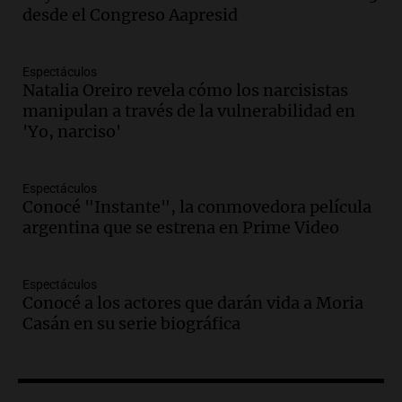
accidente fatal en San Luis dejó tres
desde el Congreso Aapresid
jóvenes muertos y un herido grave
Panorama Federal
Episodios
Espectáculos
Natalia Oreiro revela cómo los narcisistas
Audio.
Historiador de la UBA celebró la
manipulan a través de la vulnerabilidad en
marcha atrás en la Ley de Tierras:
'Yo, narciso'
“Frenamos un saqueo de recursos”
Amamos Argentina
Episodios
Espectáculos
Audio.
Ahyre estuvo en el Estudio
Conocé "Instante", la conmovedora película
Federal Sancor Seguros y adelantó su
argentina que se estrena en Prime Video
nuevo tema a Cadena 3 Rosario.
Viva la Radio Rosario
Espectáculos
Episodios
Conocé a los actores que darán vida a Moria
Audio.
Cierre del Paso Internacional
Casán en su serie biográfica
Cristo Redentor por acumulación de
nieve se extiende a 22 días
Panorama Federal
Episodios