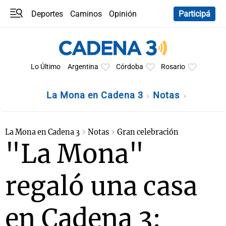
Deportes
Caminos
Opinión
Participá
Programas
Últimas coberturas
Últimas 24 h
En YouTube
Clima
Horóscopo
Lo Último
Argentina
Córdoba
Rosario
La Mona en Cadena 3
Notas
La Mona en Cadena 3
Notas
Gran celebración
"La Mona"
regaló una casa
en Cadena 3: