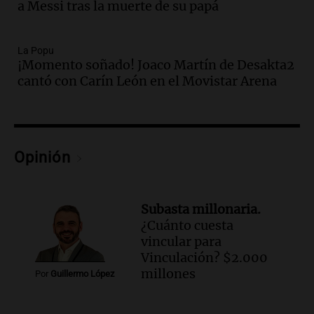
a Messi tras la muerte de su papá
Audio.
El abuelo de Agostina Vega, tras
las nuevas detenciones: "En esa casa
todos tenían algo que ver"
La Popu
¡Momento soñado! Joaco Martín de Desakta2
Una mañana para todos
cantó con Carín León en el Movistar Arena
Episodios
Audio.
Una nutricionista derribó el mito
del desayuno ideal: qué alimentos
conviene priorizar
Una mañana para todos
Opinión
Episodios
Audio.
Murió Jorge Messi
Subasta millonaria.
Una mañana para todos
¿Cuánto cuesta
Episodios
vincular para
Vinculación? $2.000
Audio.
Mateo, a los 25 años, lucha
millones
Por
Guillermo López
contra el tiempo: necesita un trasplante
para poder seguir viviend