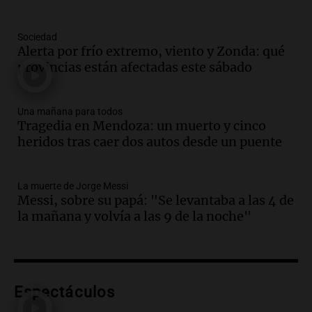
tras la muerte de su papá
Una mañana para todos
Sociedad
Episodios
Alerta por frío extremo, viento y Zonda: qué
Audio.
Ley de Propiedad Privada: el revés
provincias están afectadas este sábado
en el Congreso expuso una debilidad
comunicacional del Gobierno
Una mañana para todos
Una mañana para todos
Episodios
Tragedia en Mendoza: un muerto y cinco
heridos tras caer dos autos desde un puente
Audio.
Casabindo se prepara para una
celebración única: 30.000 turistas y el
tradicional Toreo de la Vincha
La muerte de Jorge Messi
Una mañana para todos
Messi, sobre su papá: "Se levantaba a las 4 de
Episodios
la mañana y volvía a las 9 de la noche"
Audio.
Borges, abogada de Pourrain:
"Tres hombres se lo llevaron para
hacerle preguntas y nunca regresó"
Una mañana para todos
Episodios
Espectáculos
Audio.
Voluntarios limpiaron 9.000