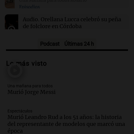
Una Mañana para todos Rosario
Episodios
21:22
Mundo
Veranos secos y calurosos amenazan diques
Audio.
Orellana Lucca celebró su peña
de los Países Bajos y comercio fluvial en
de folclore en Córdoba
Alemania
Tarde y Media
Episodios
Podcast
Últimas 24 h
Audio.
Trágico accidente en Mendoza:
un muerto y varios heridos tras caída de
Lo más visto
vehículos desde un puente
Panorama Federal
Episodios
Una mañana para todos
Audio.
Tragedia en Mendoza: un muerto
Murió Jorge Messi
y cinco heridos tras caer dos autos desde
un puente
Una mañana para todos
Espectáculos
Episodios
Murió Leandro Rud a los 51 años: la historia
Audio.
Messi llegará esta noche a
del representante de modelos que marcó una
Rosario para acompañar a su familia
época