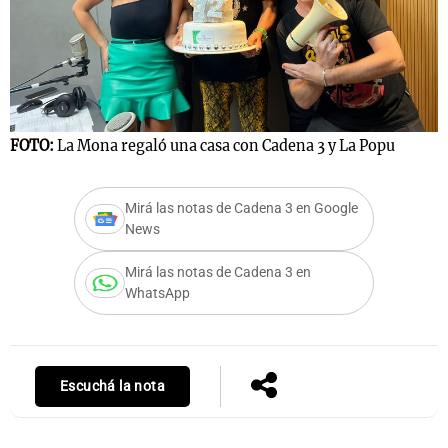
Notas
s
Notas
F
La Sole en
FOTO:
La Mona regaló una casa con Cadena 3 y La Popu
ial
Mundial 2026
Cadena 3
Mirá las notas de Cadena 3 en Google
News
Mirá las notas de Cadena 3 en
WhatsApp
Escuchá la nota