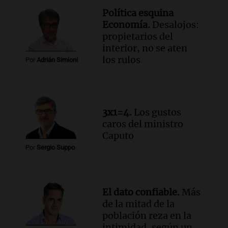
Una mañana para todos
Política esquina
Episodios
Economía.
Desalojos:
Audio.
Estiman que la inflación nacional
propietarios del
de julio será menor al 2,9% registrado
interior, no se aten
en CABA
los rulos
Por
Adrián Simioni
Una mañana para todos
Episodios
Audio.
Altas Cumbres: rescataron a una
cabra que llevaba ocho días atrapada en
3x1=4.
Los gustos
un precipicio
caros del ministro
Una mañana para todos
Caputo
Episodios
Por
Sergio Suppo
Audio.
Chile planteó mejorar la
conectividad fronteriza, aérea y digital
con Jujuy
Panorama Federal
El dato confiable.
Más
Episodios
de la mitad de la
población reza en la
intimidad, según un