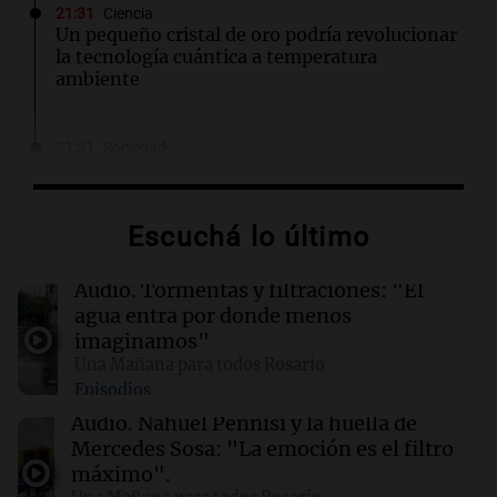
21:31
Ciencia
Un pequeño cristal de oro podría revolucionar
la tecnología cuántica a temperatura
ambiente
21:31
Sociedad
Un partido de fútbol terminó en tragedia: un
hombre murió tras descompensarse en
Córdoba
Escuchá lo último
21:28
Fútbol
Audio.
Tormentas y filtraciones: "El
Instituto busca ganarle de local a Gimnasia de
agua entra por donde menos
Mendoza para coronar el festejo por sus 108
imaginamos"
años
Una Mañana para todos Rosario
Episodios
21:28
Deportes
Audio.
Nahuel Pennisi y la huella de
Lionel Messi llega al Cementerio El Prado para
Mercedes Sosa: "La emoción es el filtro
despedir a su padre
máximo".