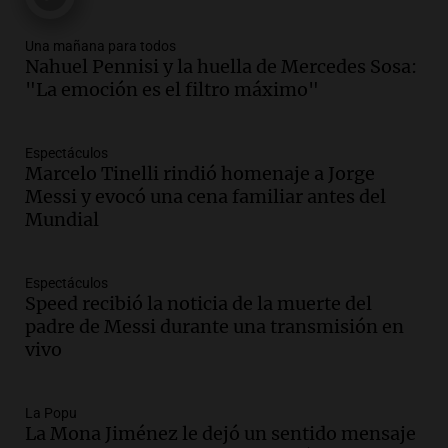
metros del río Suquía y retiraron hasta
800 kilos de basura por jornada
Una mañana para todos
Nahuel Pennisi y la huella de Mercedes Sosa:
Una mañana para todos
"La emoción es el filtro máximo"
Episodios
Audio.
La historia de la servilleta que
firmó Jorge Messi para el primer
Espectáculos
contrato de Leo con Barcelona
Marcelo Tinelli rindió homenaje a Jorge
Una mañana para todos
Messi y evocó una cena familiar antes del
Episodios
Mundial
Audio.
Joan Gaspart: "Sin Jorge, no sé si
Messi hubiera llegado adonde llegó"
Espectáculos
Una mañana para todos
Speed recibió la noticia de la muerte del
Episodios
padre de Messi durante una transmisión en
vivo
Audio.
El orgullo y el sueño argentino de
Jorge Messi en una entrevista con Rony
Vargas en 2007
La Popu
Una mañana para todos
La Mona Jiménez le dejó un sentido mensaje
Episodios