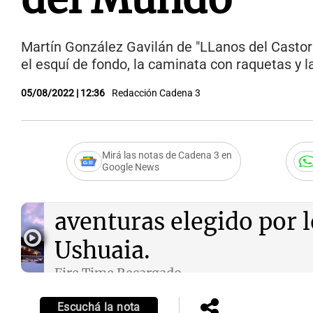
Martín González Gavilán de "LLanos del Castor"
el esquí de fondo, la caminata con raquetas y l
05/08/2022 | 12:36
Redacción Cadena 3
Mirá las notas de Cadena 3 en
Google News
Audio.
LLanos del Casto
aventuras elegido por l
Ushuaia.
Fire Time Recargado
Episodios
Escuchá la nota