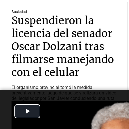
Sociedad
Suspendieron la
licencia del senador
Oscar Dolzani tras
filmarse manejando
con el celular
El organismo provincial tomó la medida
preventivamente luego de que se viralizara un video
del legislador por San Javier conduciendo una ruta
mientras manipulaba el teléfono y sostenía un mate.
Play
Video