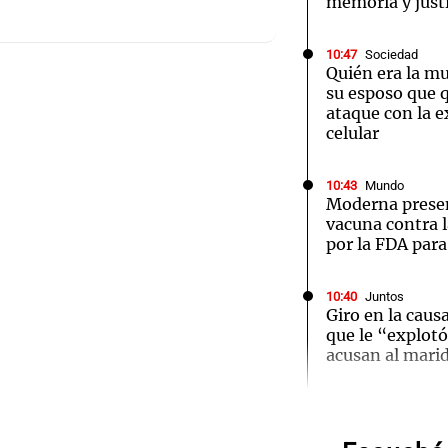
memoria y justi
10:47
Sociedad
Quién era la m
su esposo que q
ataque con la e
celular
Notas
Notas
No
e en Cadena 3
El huracán de Arequito
Cadena 3 en
10:43
Mundo
Moderna prese
vacuna contra 
por la FDA par
10:40
Juntos
Giro en la causa
que le “explotó 
acusan al mari
Audio.
años d
10:39
Sociedad
Quién es Gerard
docente univer