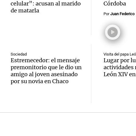
Attend
Suspe
celular”: acusan al marido
Córdoba
amena
World
de matarla
viaje a
Por
Juan Federico
EE. UU
Panorama F
Catam
Episodios
respeto
Audio.
alerta
sobera
Incre
meteo
Sociedad
Visita del papa Le
nacion
Estremecedor: el mensaje
Lugar por lu
Audio.
del pre
de min
premonitorio que le dio un
actividades 
Noticias
amigo al joven asesinado
León XIV en
Movili
carne 
Santin
Episodios
por su novia en Chaco
frente 
la past
Caput
Audio.
Congr
artesa
Panorama F
Monse
Episodios
tierras
Córdo
Pizarr
manti
Noticias
Traver
Episodios