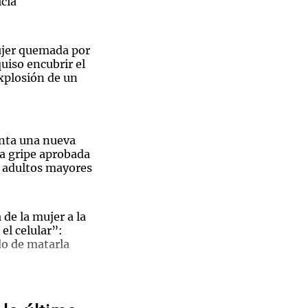
cia
ujer quemada por
uiso encubrir el
xplosión de un
Notas
tas
Notas
Venezuela de
 Groenlandia
Comprometidos
Madur
nta una nueva
la gripe aprobada
a adultos mayores
 de la mujer a la
el celular”:
do de matarla
A 13
e Salta
o Gasparutti, el
sitario detenido