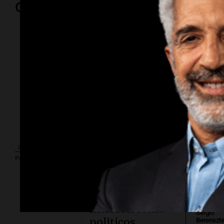
Opinión
Por
Sergi
Política esquina
Economía.
Por
Argentina-
Federico
Albarenq
Brasil: lloran
Por
Adrián Simioni
como
patriagrandistas
lo que no
Por
hicieron como
Sergio
politicos
Berenszte