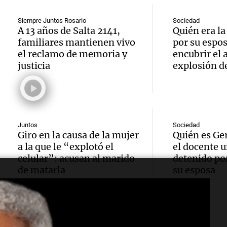
a temp
Audio.
actual
cambi
Siempre Juntos Rosario
Sociedad
20.00
A 13 años de Salta 2141,
Quién era l
secret
familiares mantienen vivo
por su espo
legisla
usuari
genera
el reclamo de memoria y
encubrir el 
Panorama F
justicia
explosión de
Audio.
sumini
Confer
Episodios
20.00
eléctri
Episco
usuari
zona 
Argent
Audio.
Juntos
Sociedad
luz en
por in
Giro en la causa de la mujer
Quién es Ge
Noticias Ro
María
a la que le “explotó el
el docente u
Episodios
por in
lluvias
celular”: acusan al marido
detenido por
imple
de matarla
su esposa
lluvias
Panorama F
Audio.
estrict
Episodios
ráfaga
Bonda
sancio
viento