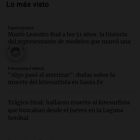
Lo más visto
en Villa María
Panorama Federal
Episodios
Espectáculos
Audio.
La gran exposición de la rural de
Murió Leandro Rud a los 51 años: la historia
la Bulaya abrirá sus puertas mañana con
del representante de modelos que marcó una
diversas actividades y sorpresas
época
Panorama Federal
Episodios
Audio.
Villa María presenta nuevos
Panorama Federal
edificios y proyecta una casa del
"Algo pasó al aterrizar": dudas sobre la
estudiante con 48 municipios
muerte del kitesurfista en Santa Fe
involucrados
Panorama Federal
Episodios
Trágico final: hallaron muerto al kitesurfista
Audio.
1° gol de Rosario Central a
que buscaban desde el jueves en la Laguna
Aldosivi (Zalazar en contra) - relato
Setúbal
Gato Greco
Deportes Rosario
Episodios