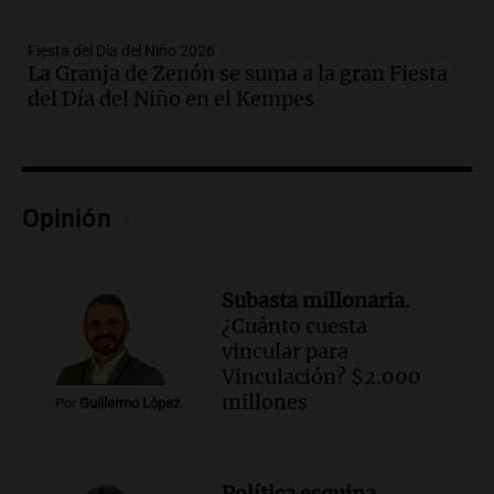
Panorama Federal
Episodios
Fiesta del Día del Niño 2026
La Granja de Zenón se suma a la gran Fiesta
Audio.
Gabriela Irrazábal: “Un 35,5% de
del Día del Niño en el Kempes
la población del país fue a templos a
buscar ayuda el último año”
La Argentina, hoy
Episodios
Audio.
"Algo pasó al aterrizar": dudas
Opinión
sobre la muerte del kitesurfista en
Santa Fe.
Noticias Rosario
Subasta millonaria.
Episodios
¿Cuánto cuesta
Audio.
José Roccuzzo, cortes de carne y
vincular para
compras de Antonella: bromas en
Vinculación? $2.000
Rosario.
millones
Por
Guillermo López
Ahora país
Episodios
Audio.
José Roccuzzo, cortes de carne y
Política esquina