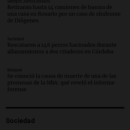
Audio.
Recomendaciones de vino
Siempre Juntos Rosario
Retiraran hasta 14 camiones de basura de
bonarda para disfrutar el fin de semana
una casa en Rosario por un caso de síndrome
en Mendoza
de Diógenes
Panorama Federal
Episodios
Audio.
Mañana inicia la gran exposición
Sociedad
en la Sociedad Rural de Bulaya con
Rescataron a 146 perros hacinados durante
actividades para toda la familia
allanamientos a dos criaderos en Córdoba
Panorama Federal
Episodios
Básquet
Audio.
Villa María presenta nuevos
Se conoció la causa de muerte de una de las
edificios y una casa del estudiante para
promesas de la NBA: qué reveló el informe
jóvenes de la región
forense
Panorama Federal
Episodios
Audio.
Preparativos finales para la gran
exposición en la sociedad rural de
Bulaya este sábado
Sociedad
Panorama Federal