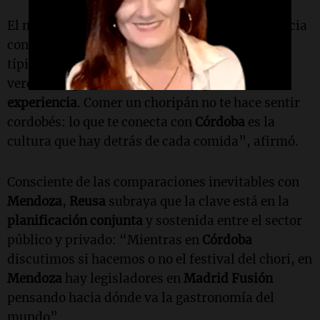
El movimiento recorre cada región de la provincia
con un
tour gastronómico
que combina platos
típicos con música, arte y cultura local. “La
verdadera gastronomía no es un plato, es una
experiencia
. Comer un choripán no te hace sentir
cordobés: lo que te conecta con
Córdoba
es la
cultura que hay detrás de cada comida”, afirmó.
Consciente de las comparaciones inevitables con
Mendoza
,
Reusa
subraya que la clave está en la
planificación conjunta
y sostenida entre el sector
público y privado: “Mientras en
Córdoba
discutimos si hacemos o no el festival del chori, en
Mendoza
hay legisladores en
Madrid Fusión
pensando hacia dónde va la gastronomía del
mundo”.