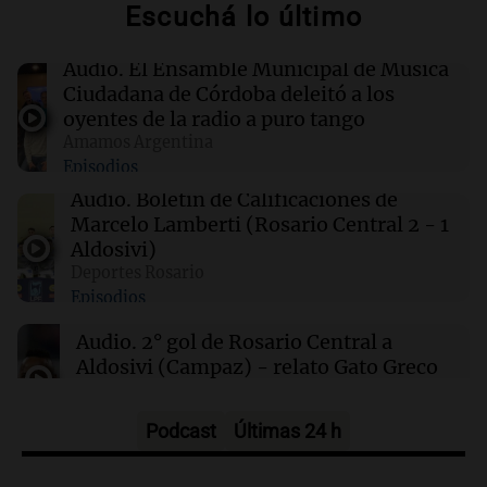
Escuchá lo último
00:32
Clima
Audio.
El Ensamble Municipal de Música
Clima en Salta: cómo estará el tiempo este
Ciudadana de Córdoba deleitó a los
sábado 8 de agosto
oyentes de la radio a puro tango
Amamos Argentina
Episodios
00:27
Clima
Clima en Tucumán: cómo estará el tiempo
Audio.
Boletín de Calificaciones de
este sábado 8 de agosto
Marcelo Lamberti (Rosario Central 2 - 1
Aldosivi)
Deportes Rosario
00:21
Clima
Episodios
Clima en Mendoza: cómo estará el tiempo
este sábado 8 de agosto
Audio.
2° gol de Rosario Central a
Aldosivi (Campaz) - relato Gato Greco
Deportes Rosario
Episodios
Podcast
Últimas 24 h
Audio.
Nuevo desarrollo urbano y casa
del estudiante impulsan el crecimiento