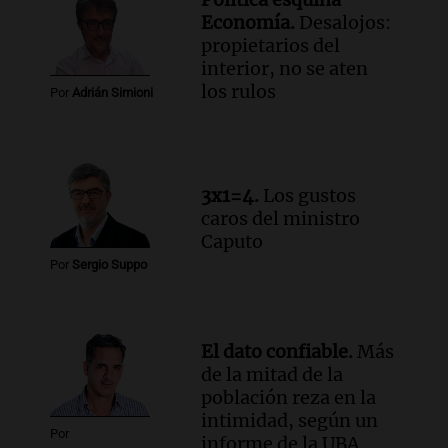
compras de Antonella: bromas en
Economía.
Desalojos:
Rosario.
propietarios del
Viva la Radio Rosario
interior, no se aten
Episodios
los rulos
Por
Adrián Simioni
Audio.
Luciano Cáceres llega a Córdoba a
presentar “Paraíso”, una obra que
cuestiona certezas masculinas
Amamos Argentina
3x1=4.
Los gustos
Episodios
caros del ministro
Caputo
Por
Sergio Suppo
El dato confiable.
Más
de la mitad de la
población reza en la
intimidad, según un
Por
informe de la UBA