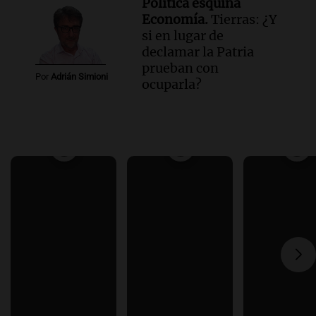
Política esquina
Economía.
Tierras: ¿Y
si en lugar de
declamar la Patria
prueban con
Por
Adrián Simioni
ocuparla?