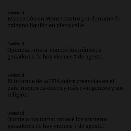
Episodios
Audio.
Denuncias por represión en el
Sociedad
Congreso y evacuación por derrame de
Evacuación en Monte Castro por derrame de
oxígeno en Montecastro
oxígeno líquido en plena calle
Panorama Federal
Episodios
Sociedad
Audio.
Río Gallegos reporta frío extremo
Quiniela turista: conocé los números
y llega avión para escuelas de la décima
ganadores de hoy viernes 7 de agosto.
brigada aérea
Panorama Federal
Episodios
Sociedad
El informe de la UBA sobre creencias en el
Audio.
La justicia reconoce al COVID
país: menos católicos y más evangélicos y sin
como enfermedad laboral tras la muerte
religión
de un docente
Panorama Federal
Episodios
Sociedad
Audio.
Aumento de tarifas de luz en San
Quiniela nocturna: conocé los números
Luis a partir de agosto por nueva
ganadores de hoy viernes 7 de agosto.
regulación de la energía