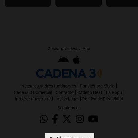
Descargá nuestra App
|
|
Nuestros padres fundadores
Por siempre Mario
|
|
|
|
Cadena 3 Comercial
Contacto
Cadena Heat
La Popu
|
|
Integrar nuestra red
Aviso Legal
Política de Privacidad
Seguinos en