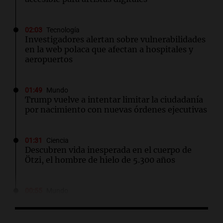
02:03
Tecnología
Investigadores alertan sobre vulnerabilidades
en la web polaca que afectan a hospitales y
aeropuertos
01:49
Mundo
Trump vuelve a intentar limitar la ciudadanía
por nacimiento con nuevas órdenes ejecutivas
01:31
Ciencia
Descubren vida inesperada en el cuerpo de
Ötzi, el hombre de hielo de 5.300 años
00:55
Mundo
China se prepara para el tifón Dolphin; cierran
escuelas y actividades turísticas en varias
provincias