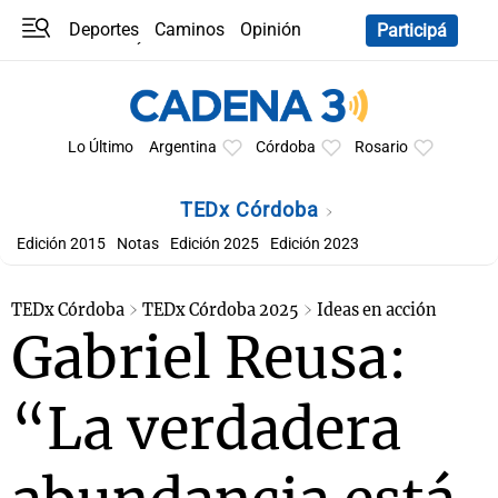
Deportes
Caminos
Opinión
Participá
Programas
Últimas coberturas
Últimas 24 h
En YouTube
Clima
Horóscopo
Lo Último
Argentina
Córdoba
Rosario
TEDx Córdoba
Edición 2015
Notas
Edición 2025
Edición 2023
TEDx Córdoba
TEDx Córdoba 2025
Ideas en acción
Gabriel Reusa:
“La verdadera