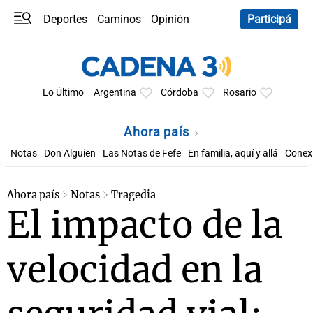
Deportes
Caminos
Opinión
Participá
Programas
Últimas coberturas
Últimas 24 h
En YouTube
Clima
Horóscopo
Lo Último
Argentina
Córdoba
Rosario
Ahora país
Notas
Don Alguien
Las Notas de Fefe
En familia, aquí y allá
Conexi
Ahora país
Notas
Tragedia
El impacto de la
velocidad en la