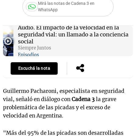
Mirá las notas de Cadena 3 en
WhatsApp
Notas
Audio.
El impacto de la velocidad en la
s
Notas
seguridad vial: un llamado a la conciencia
La Sole en
social
ial
Mundial 2026
Cadena 3
Siempre Juntos
Episodios
Escuchá la nota
Guillermo Pacharoni, especialista en seguridad
vial, señaló en diálogo con
Cadena 3
la grave
problemática de las picadas y el exceso de
velocidad en Argentina.
"Más del 95% de las picadas son desarrolladas