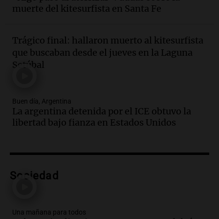
Messi hubiera llegado adonde llegó"
muerte del kitesurfista en Santa Fe
Una mañana para todos
Episodios
Trágico final: hallaron muerto al kitesurfista
Audio.
El orgullo y el sueño argentino de
que buscaban desde el jueves en la Laguna
Jorge Messi en una entrevista con Rony
Setúbal
Vargas en 2007
Una mañana para todos
Episodios
Buen día, Argentina
Audio.
El abuelo de Agostina Vega, tras
La argentina detenida por el ICE obtuvo la
las nuevas detenciones: "En esa casa
libertad bajo fianza en Estados Unidos
todos tenían algo que ver"
Una mañana para todos
Episodios
Audio.
Una nutricionista derribó el mito
del desayuno ideal: qué alimentos
Sociedad
conviene priorizar
Una mañana para todos
Episodios
Una mañana para todos