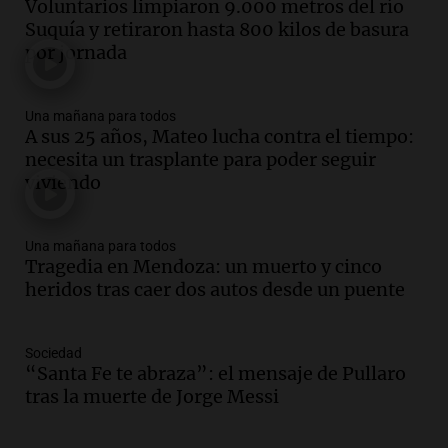
Voluntarios limpiaron 9.000 metros del río
Audio.
Murió Jorge Messi
Suquía y retiraron hasta 800 kilos de basura
Una mañana para todos
por jornada
Episodios
Una mañana para todos
Audio.
Mateo, a los 25 años, lucha
A sus 25 años, Mateo lucha contra el tiempo:
contra el tiempo: necesita un trasplante
necesita un trasplante para poder seguir
para poder seguir viviend
viviendo
Una mañana para todos
Episodios
Audio.
Estiman que la inflación nacional
Una mañana para todos
Tragedia en Mendoza: un muerto y cinco
de julio será menor al 2,9% registrado
heridos tras caer dos autos desde un puente
en CABA
Una mañana para todos
Episodios
Sociedad
Audio.
Altas Cumbres: rescataron a una
“Santa Fe te abraza”: el mensaje de Pullaro
cabra que llevaba ocho días atrapada en
tras la muerte de Jorge Messi
un precipicio
Una mañana para todos