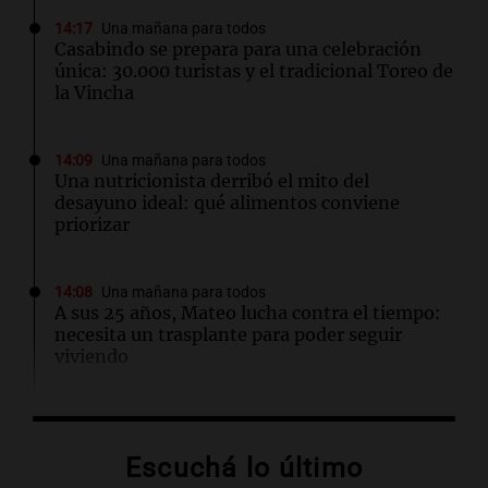
14:17
Una mañana para todos
Casabindo se prepara para una celebración
única: 30.000 turistas y el tradicional Toreo de
la Vincha
14:09
Una mañana para todos
Una nutricionista derribó el mito del
desayuno ideal: qué alimentos conviene
priorizar
14:08
Una mañana para todos
A sus 25 años, Mateo lucha contra el tiempo:
necesita un trasplante para poder seguir
viviendo
13:57
Una mañana para todos
Tragedia en Mendoza: un muerto y cinco
Escuchá lo último
heridos tras caer dos autos desde un puente