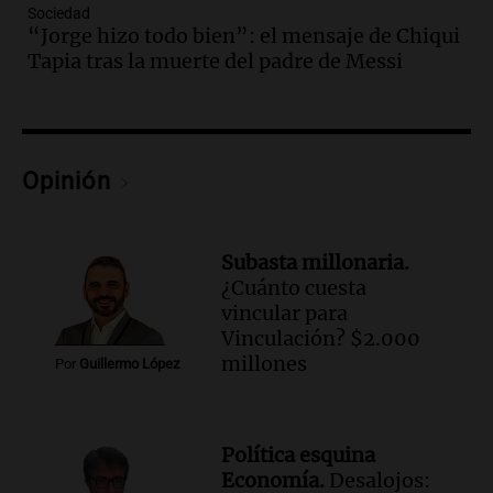
Episodios
Sociedad
“Jorge hizo todo bien”: el mensaje de Chiqui
Audio.
Chile planteó mejorar la
Tapia tras la muerte del padre de Messi
conectividad fronteriza, aérea y digital
con Jujuy
Panorama Federal
Episodios
Audio.
Del fitness a la longevidad: por
Opinión
qué crece el consumo de alimentos con
proteínas
Una mañana para todos
Subasta millonaria.
Episodios
¿Cuánto cuesta
Audio.
Investigan un asalto millonario a
vincular para
la cooperativa Talamochita en Villa
Vinculación? $2.000
María
millones
Por
Guillermo López
Panorama Federal
Episodios
Audio.
Vandalismo en San Miguel de
Política esquina
Tucumán: destruyeron 433 luminarias
Economía.
Desalojos:
públicas en 14 meses