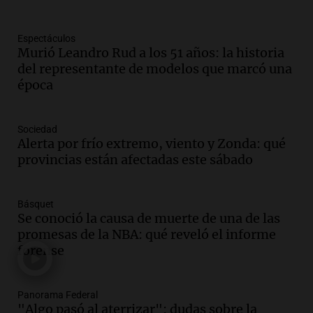
Una mañana para todos
Episodios
Espectáculos
Audio.
Borges, abogada de Pourrain:
Murió Leandro Rud a los 51 años: la historia
"Tres hombres se lo llevaron para
del representante de modelos que marcó una
hacerle preguntas y nunca regresó"
época
Una mañana para todos
Episodios
Audio.
Voluntarios limpiaron 9.000
Sociedad
metros del río Suquía y retiraron hasta
Alerta por frío extremo, viento y Zonda: qué
800 kilos de basura por jornada
provincias están afectadas este sábado
Una mañana para todos
Episodios
Básquet
Audio.
La historia de la servilleta que
Se conoció la causa de muerte de una de las
firmó Jorge Messi para el primer
promesas de la NBA: qué reveló el informe
contrato de Leo con Barcelona
forense
Una mañana para todos
Episodios
Panorama Federal
Audio.
Joan Gaspart: "Sin Jorge, no sé si
"Algo pasó al aterrizar": dudas sobre la