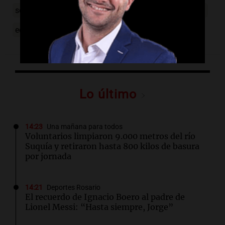
seguridad vial
velocidad
accidentes
conciencia
educación vial
juventud
Lo último
14:23
Una mañana para todos
Voluntarios limpiaron 9.000 metros del río
Suquía y retiraron hasta 800 kilos de basura
por jornada
14:21
Deportes Rosario
El recuerdo de Ignacio Boero al padre de
Lionel Messi: “Hasta siempre, Jorge”