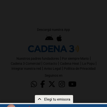
Descargá nuestra App
|
|
Nuestros padres fundadores
Por siempre Mario
|
|
|
|
Cadena 3 Comercial
Contacto
Cadena Heat
La Popu
|
|
Integrar nuestra red
Aviso Legal
Política de Privacidad
Seguinos en
Elegí tu emisora