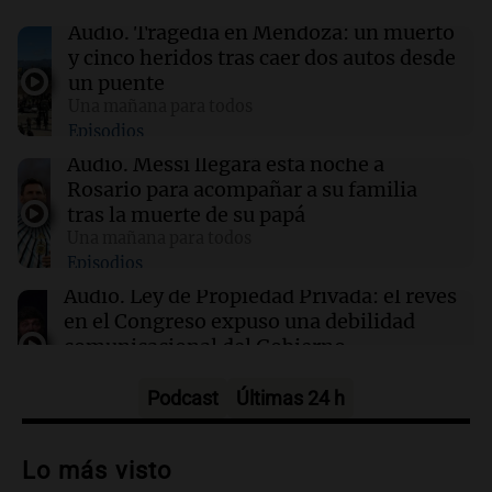
Audio.
Tragedia en Mendoza: un muerto
13:43
Sociedad
y cinco heridos tras caer dos autos desde
“Santa Fe te abraza”: el mensaje de Pullaro
un puente
tras la muerte de Jorge Messi
Una mañana para todos
Episodios
13:31
Una mañana para todos
Audio.
Messi llegará esta noche a
Messi llegará esta noche a Rosario para
Rosario para acompañar a su familia
acompañar a su familia tras la muerte de su
tras la muerte de su papá
papá
Una mañana para todos
Episodios
13:20
Sociedad
Audio.
Ley de Propiedad Privada: el revés
“Jorge hizo todo bien”: el mensaje de Chiqui
en el Congreso expuso una debilidad
Tapia tras la muerte del padre de Messi
comunicacional del Gobierno
Una mañana para todos
Episodios
Podcast
Últimas 24 h
Audio.
Casabindo se prepara para una
celebración única: 30.000 turistas y el
Lo más visto
tradicional Toreo de la Vincha