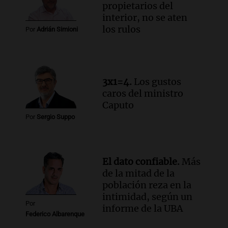
propietarios del
Panorama Federal
interior, no se aten
Episodios
los rulos
Por
Adrián Simioni
Audio.
Una mujer murió cuando
esperaba cobrar su jubilación en un
banco de San Luis
Panorama Federal
3x1=4.
Los gustos
Episodios
caros del ministro
Caputo
Por
Sergio Suppo
El dato confiable.
Más
de la mitad de la
población reza en la
intimidad, según un
Por
informe de la UBA
Federico Albarenque