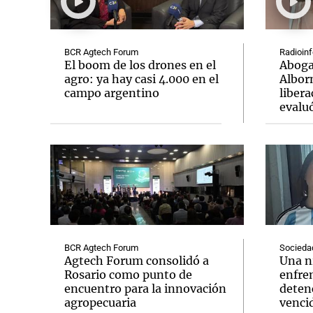
BCR Agtech Forum
Radioinf
El boom de los drones en el
Abogad
agro: ya hay casi 4.000 en el
Albor
campo argentino
libera
Notas
Notas
evalu
Editorial
Mundial 2026
La Sol
BCR Agtech Forum
Socieda
Agtech Forum consolidó a
Una n
Rosario como punto de
enfre
encuentro para la innovación
deten
agropecuaria
venci