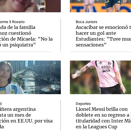
orme 3 Rosario
Boca Juniors
a de la familia
Ascacíbar se emocionó 
noz cuestionó
hacer un gol ante
ción de Micaela: "No la
Estudiantes: "Tuve mu
Notas
Notas
No
ó un psiquiatra"
sensaciones"
e en Cadena 3
El huracán de Arequito
Cadena 3 en
d
Deportes
iñera argentina
Lionel Messi brilla con
nta un mes de
doblete en su regreso a 
ción en EE.UU. por visa
titularidad con Inter M
da
en la Leagues Cup