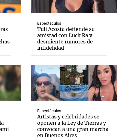
Espectáculos
tras
Tuli Acosta defiende su
amistad con Luck Ra y
Notas
chas
desmiente rumores de
tas
Notas
infidelidad
Venezuela de
 Groenlandia
Comprometidos
Madur
Espectáculos
Artistas y celebridades se
la
oponen a la Ley de Tierras y
iami
convocan a una gran marcha
en Buenos Aires