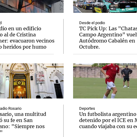
d
Desde el podio
io en un edificio
TC Pick Up: Las "Chatas
o al de Cristina
Campo Argentino" vuel
ner: evacuaron vecinos
Autódromo Cabalén en
Notas
Notas
No
o heridos por humo
Octubre.
e en Cadena 3
El huracán de Arequito
Cadena 3 en
Radio Rosario
Deportes
sario, una multitud
Un futbolista argentino
ó su fe en San
detenido por el ICE en
ano: "Siempre nos
cuando viajaba con su 
"