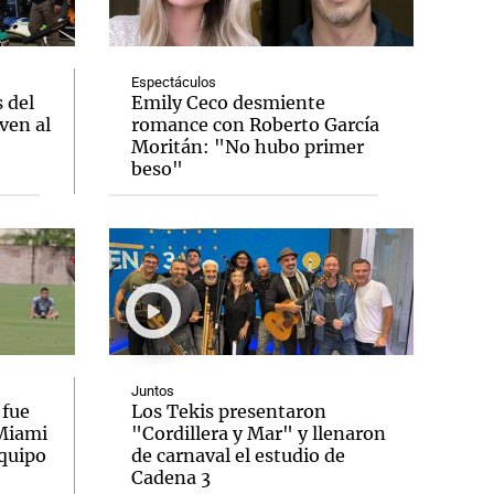
Espectáculos
 del
Emily Ceco desmiente
ven al
romance con Roberto García
Notas
Moritán: "No hubo primer
tas
Notas
beso"
Venezuela de
 Groenlandia
Comprometidos
Madur
Juntos
 fue
Los Tekis presentaron
 Miami
"Cordillera y Mar" y llenaron
equipo
de carnaval el estudio de
Cadena 3