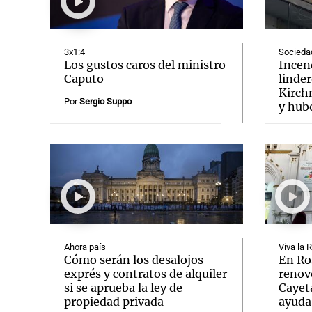
3x1:4
Socieda
Los gustos caros del ministro
Incend
Caputo
linder
Kirch
Notas
Notas
Por
Sergio Suppo
y hub
Editorial
Mundial 2026
La Sol
Ahora país
Viva la 
Cómo serán los desalojos
En Ro
exprés y contratos de alquiler
renov
si se aprueba la ley de
Cayet
propiedad privada
ayuda