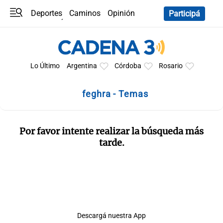
Deportes
Caminos
Opinión
Participá
Programas
Últimas coberturas
Últimas 24 h
En YouTube
Clima
Horóscopo
Lo Último
Argentina
Córdoba
Rosario
feghra - Temas
Por favor intente realizar la búsqueda más
tarde.
Descargá nuestra App