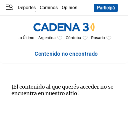
Deportes
Caminos
Opinión
Participá
Programas
Últimas coberturas
Últimas 24 h
En YouTube
Clima
Horóscopo
Lo Último
Argentina
Córdoba
Rosario
Contenido no encontrado
¡El contenido al que querés acceder no se
encuentra en nuestro sitio!