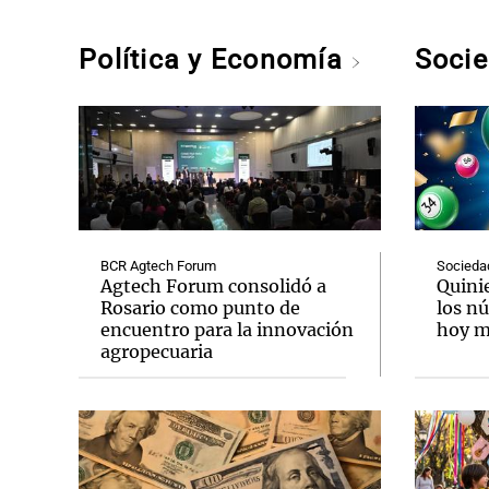
Política y Economía
Soci
BCR Agtech Forum
Socieda
Agtech Forum consolidó a
Quini
Rosario como punto de
los n
encuentro para la innovación
hoy mi
agropecuaria