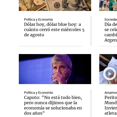
Política y Economía
Socieda
Dólar hoy, dólar blue hoy: a
Día d
cuánto cerró este miércoles 5
se cel
de agosto
cambi
Notas
Notas
Argen
Editorial
Mundial 2026
La Sol
Política y Economía
Amamos 
Caputo: "No está todo bien,
Perit
pero nunca dijimos que la
Mundi
economía se solucionaba en
Invie
dos años"
atleta