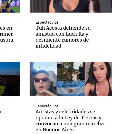
Espectáculos
es en
Tuli Acosta defiende su
primer
amistad con Luck Ra y
Notas
ausura
desmiente rumores de
tas
Notas
infidelidad
Venezuela de
 Groenlandia
Comprometidos
Madur
Espectáculos
a
Artistas y celebridades se
e
oponen a la Ley de Tierras y
convocan a una gran marcha
en Buenos Aires