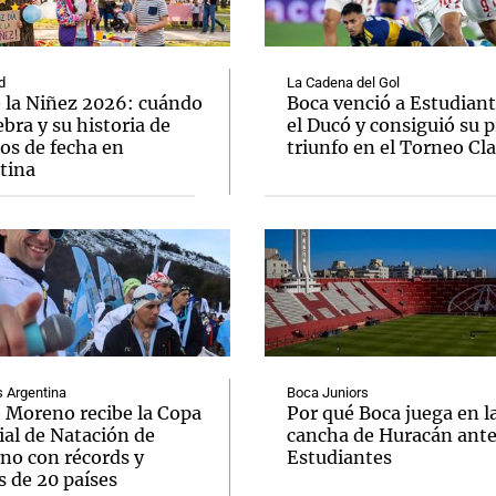
d
La Cadena del Gol
e la Niñez 2026: cuándo
Boca venció a Estudiant
ebra y su historia de
el Ducó y consiguió su 
os de fecha en
triunfo en el Torneo Cl
Notas
Notas
No
tina
e en Cadena 3
El huracán de Arequito
Cadena 3 en
Argentina
Boca Juniors
o Moreno recibe la Copa
Por qué Boca juega en l
al de Natación de
cancha de Huracán ant
rno con récords y
Estudiantes
s de 20 países