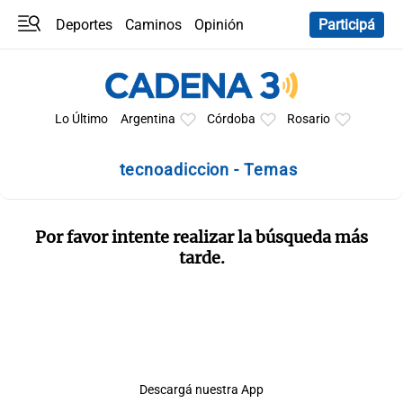
Deportes
Caminos
Opinión
Participá
Programas
Últimas coberturas
Últimas 24 h
En YouTube
Clima
Horóscopo
Lo Último
Argentina
Córdoba
Rosario
tecnoadiccion - Temas
Por favor intente realizar la búsqueda más
tarde.
Descargá nuestra App