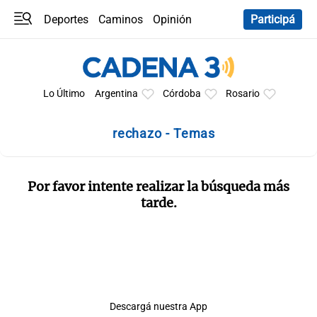
Deportes
Caminos
Opinión
Participá
Programas
Últimas coberturas
Últimas 24 h
En YouTube
Clima
Horóscopo
Lo Último
Argentina
Córdoba
Rosario
rechazo - Temas
Por favor intente realizar la búsqueda más
tarde.
Descargá nuestra App