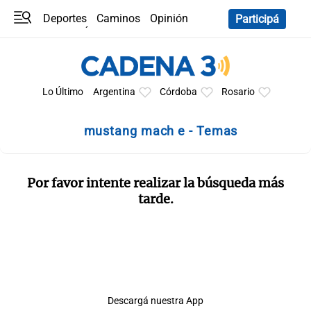
Deportes
Caminos
Opinión
Participá
Programas
Últimas coberturas
Últimas 24 h
En YouTube
Clima
Horóscopo
Lo Último
Argentina
Córdoba
Rosario
mustang mach e - Temas
Por favor intente realizar la búsqueda más
tarde.
Descargá nuestra App