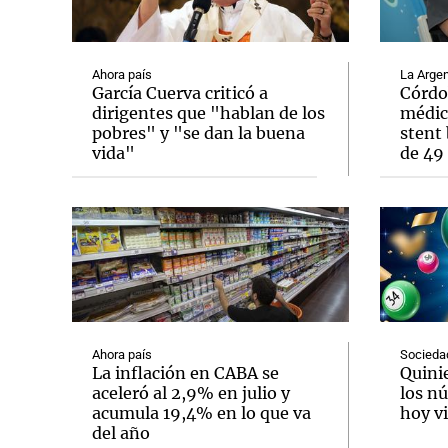
Ahora país
La Argen
García Cuerva criticó a
Córdo
dirigentes que "hablan de los
médic
pobres" y "se dan la buena
stent 
Notas
Notas
vida"
de 49 
Editorial
Mundial 2026
La Sol
Ahora país
Socieda
La inflación en CABA se
Quini
aceleró al 2,9% en julio y
los n
acumula 19,4% en lo que va
hoy vi
del año