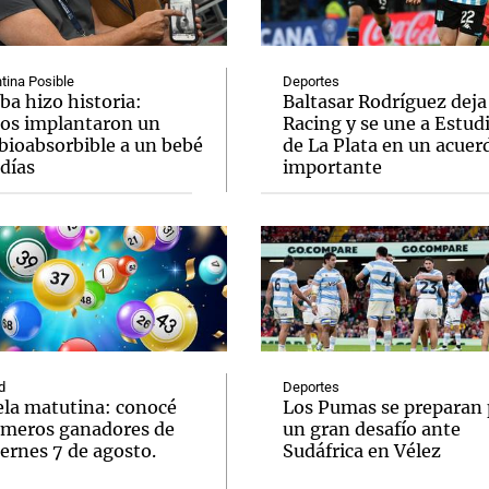
tina Posible
Deportes
ba hizo historia:
Baltasar Rodríguez deja
os implantaron un
Racing y se une a Estud
bioabsorbible a un bebé
de La Plata en un acuer
Notas
Notas
No
días
importante
e en Cadena 3
El huracán de Arequito
Cadena 3 en
d
Deportes
ela matutina: conocé
Los Pumas se preparan 
úmeros ganadores de
un gran desafío ante
ernes 7 de agosto.
Sudáfrica en Vélez