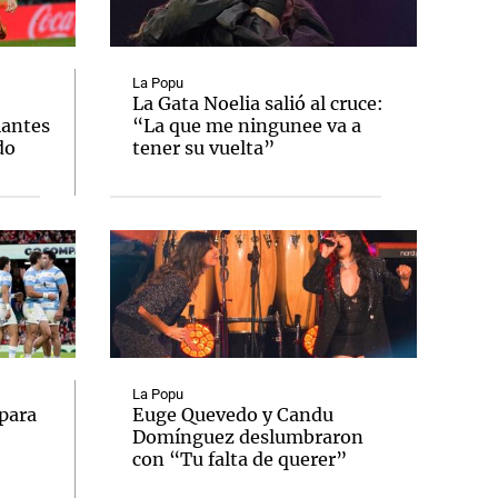
La Popu
La Gata Noelia salió al cruce:
iantes
“La que me ningunee va a
Notas
do
tener su vuelta”
tas
Notas
Venezuela de
 Groenlandia
Comprometidos
Madur
La Popu
para
Euge Quevedo y Candu
Domínguez deslumbraron
con “Tu falta de querer”